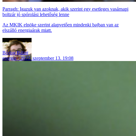
Parragh: Igazuk van azoknak, akik szerint egy esetleges vasárnapi
boltzár jó spórolási lehetőség lenne
Az MKIK elnöke szerint alapvetően mindenki bajban van az
elszálló energiaárak miatt.
Bódog Bálint
energia
2022. szeptember 13. 19:08