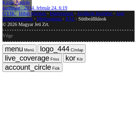
Király András
gazdaság
2014. február 24. 6:19
GYIK
Hibát jelentek
Impresszum
Javítások kezelése
Jogi
dokumentumok
Médiaajánlat
RSS
Sütibeállítások
©
2026
Magyar Jeti Zrt.
Vége
Menü
Címlap
Friss
Kör
Fiók