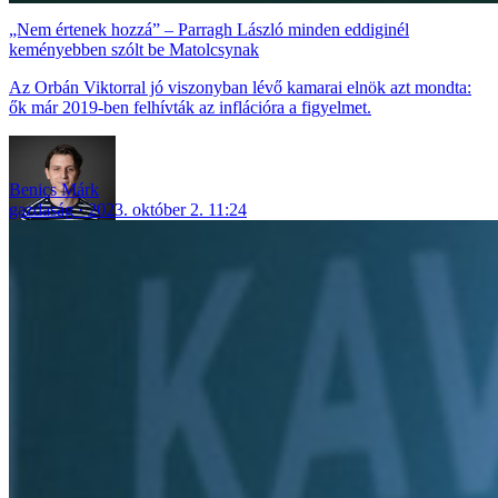
„Nem értenek hozzá” – Parragh László minden eddiginél
keményebben szólt be Matolcsynak
Az Orbán Viktorral jó viszonyban lévő kamarai elnök azt mondta:
ők már 2019-ben felhívták az inflációra a figyelmet.
Benics Márk
gazdaság
2023. október 2. 11:24