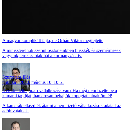
A magyar komplikált fajta, de Orbán Viktor megfejtette
A miniszterelnök szerint ösztöneinkben büszkék és szemérmesek
vagyunk, erre szabták hát a kormányzást is.
Szurovecz Illés
politika
2020. március 10. 10:51
Kereskedelmi, ipari vállalkozása van? Ha még nem fizette be a
kamarai tagdíjat, hamarosan behajtók kopogtathatnak önnél!
A kamarák elkezdték átadni a nem fizető vállalkozások adatait az
adóhivatalnak.