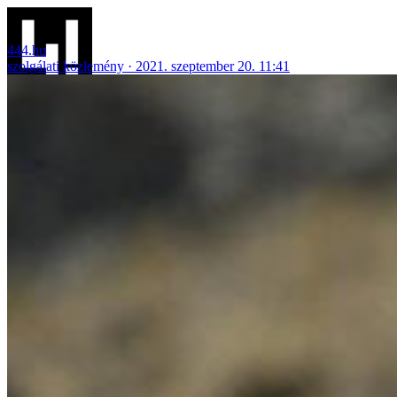
444.hu
szolgálati közlemény
2021. szeptember 20. 11:41