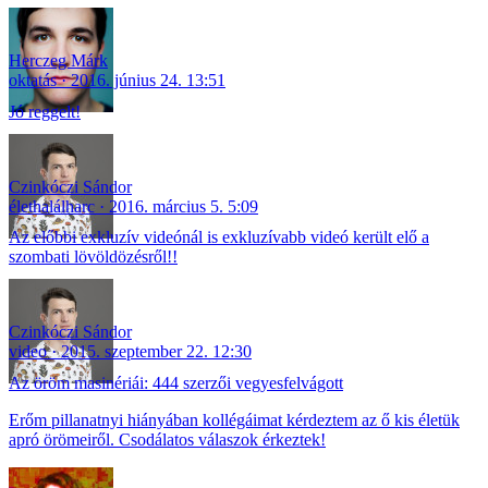
Herczeg Márk
oktatás
2016. június 24. 13:51
Jó reggelt!
Czinkóczi Sándor
élethalálharc
2016. március 5. 5:09
Az előbbi exkluzív videónál is exkluzívabb videó került elő a
szombati lövöldözésről!!
Czinkóczi Sándor
video
2015. szeptember 22. 12:30
Az öröm masinériái: 444 szerzői vegyesfelvágott
Erőm pillanatnyi hiányában kollégáimat kérdeztem az ő kis életük
apró örömeiről. Csodálatos válaszok érkeztek!