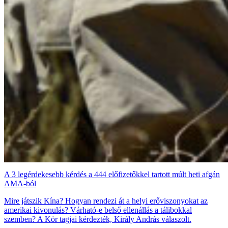
A 3 legérdekesebb kérdés a 444 előfizetőkkel tartott múlt heti afgán
AMA-ból
Mire játszik Kína? Hogyan rendezi át a helyi erőviszonyokat az
amerikai kivonulás? Várható-e belső ellenállás a tálibokkal
szemben? A Kör tagjai kérdezték, Király András válaszolt.