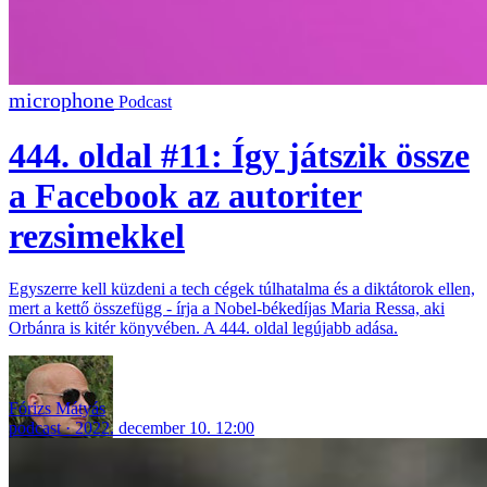
Podcast
444. oldal #11: Így játszik össze
a Facebook az autoriter
rezsimekkel
Egyszerre kell küzdeni a tech cégek túlhatalma és a diktátorok ellen,
mert a kettő összefügg - írja a Nobel-békedíjas Maria Ressa, aki
Orbánra is kitér könyvében. A 444. oldal legújabb adása.
Fórizs Mátyás
podcast
2022. december 10. 12:00