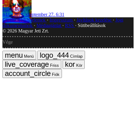
Fülöp Péter
444
2014. szeptember 27. 6:31
GYIK
Hibát jelentek
Impresszum
Javítások kezelése
Jogi
dokumentumok
Médiaajánlat
RSS
Sütibeállítások
©
2026
Magyar Jeti Zrt.
Vége
Menü
Címlap
Friss
Kör
Fiók