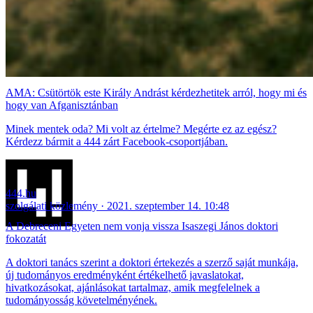
AMA: Csütörtök este Király Andrást kérdezhetitek arról, hogy mi és
hogy van Afganisztánban
Minek mentek oda? Mi volt az értelme? Megérte ez az egész?
Kérdezz bármit a 444 zárt Facebook-csoportjában.
444.hu
szolgálati közlemény
2021. szeptember 14. 10:48
A Debreceni Egyeten nem vonja vissza Isaszegi János doktori
fokozatát
A doktori tanács szerint a doktori értekezés a szerző saját munkája,
új tudományos eredményként értékelhető javaslatokat,
hivatkozásokat, ajánlásokat tartalmaz, amik megfelelnek a
tudományosság követelményének.