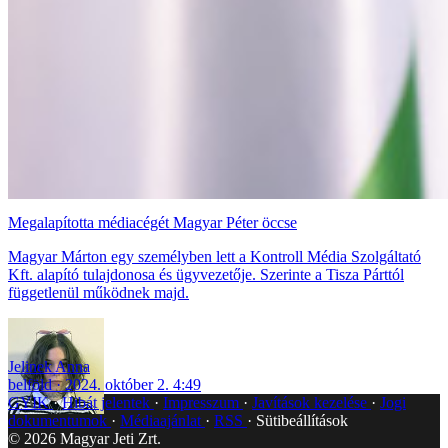
Megalapította médiacégét Magyar Péter öccse
Magyar Márton egy személyben lett a Kontroll Média Szolgáltató
Kft. alapító tulajdonosa és ügyvezetője. Szerinte a Tisza Párttól
függetlenül működnek majd.
Jelinek Anna
belföld
2024. október 2. 4:49
GYIK
Hibát jelentek
Impresszum
Javítások kezelése
Jogi
dokumentumok
Médiaajánlat
RSS
Sütibeállítások
©
2026
Magyar Jeti Zrt.