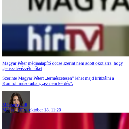
Magyar Péter médiaalapító öccse szerint nem adott okot arra, hogy
„letiszatévézzék” őket
Szerinte Magyar Pétert „természetesen” lehet majd kritizálni a
Kontroll műsoraiban, „ez nem kérdés”.
Mészáros Juli
Média
2024. október 18. 11:20