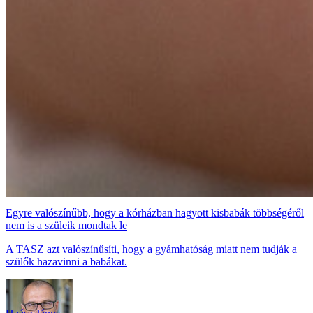
Egyre valószínűbb, hogy a kórházban hagyott kisbabák többségéről
nem is a szüleik mondtak le
A TASZ azt valószínűsíti, hogy a gyámhatóság miatt nem tudják a
szülők hazavinni a babákat.