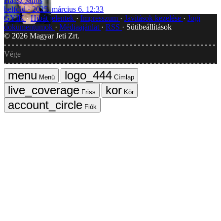
Haász János
belföld
2025. március 6. 12:33
GYIK
Hibát jelentek
Impresszum
Javítások kezelése
Jogi
dokumentumok
Médiaajánlat
RSS
Sütibeállítások
©
2026
Magyar Jeti Zrt.
Vége
Menü
Címlap
Friss
Kör
Fiók