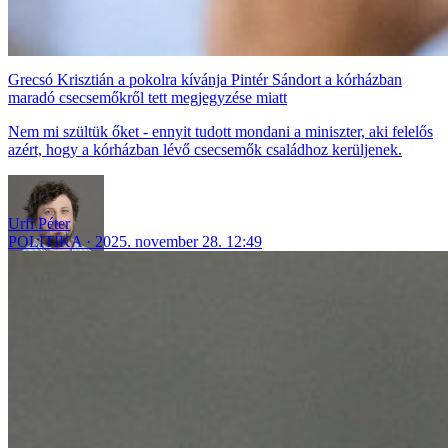
Grecsó Krisztián a pokolra kívánja Pintér Sándort a kórházban
maradó csecsemőkről tett megjegyzése miatt
Nem mi szültük őket - ennyit tudott mondani a miniszter, aki felelős
azért, hogy a kórházban lévő csecsemők családhoz kerüljenek.
Urfi Péter
POLITIKA
2025. november 28. 12:49