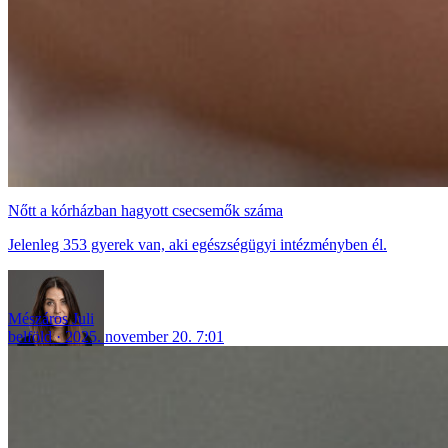
Nőtt a kórházban hagyott csecsemők száma
Jelenleg 353 gyerek van, aki egészségügyi intézményben él.
Mészáros Juli
belföld
2025. november 20. 7:01