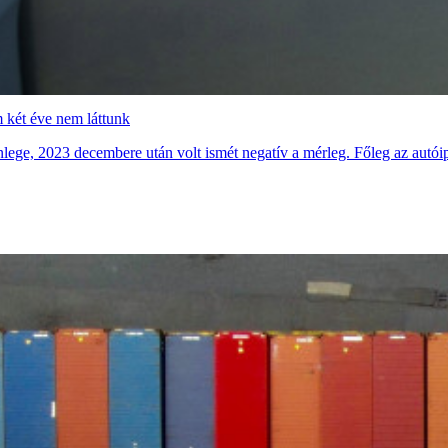
 két éve nem láttunk
lege, 2023 decembere után volt ismét negatív a mérleg. Főleg az autóip