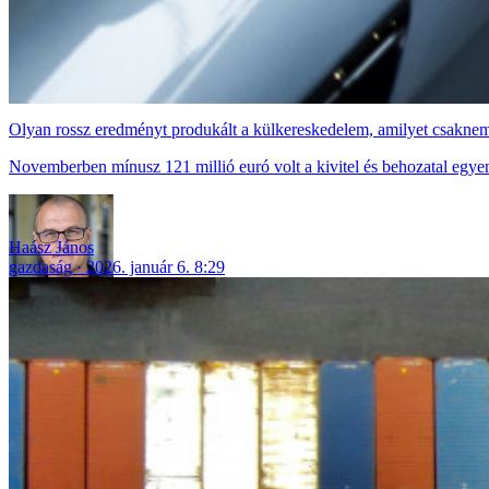
Olyan rossz eredményt produkált a külkereskedelem, amilyet csaknem
Novemberben mínusz 121 millió euró volt a kivitel és behozatal egyen
Haász János
gazdaság
2026. január 6. 8:29