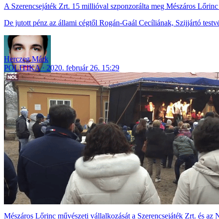
A Szerencsejáték Zrt. 15 millióval szponzorálta meg Mészáros Lőrinc
De jutott pénz az állami cégtől Rogán-Gaál Cecíliának, Szijjártó test
Herczeg Márk
POLITIKA
2020. február 26. 15:29
Mészáros Lőrinc művészeti vállalkozását a Szerencsejáték Zrt. és az