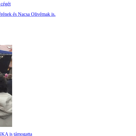
 cégét
vérének és Nacsa Olivérnak is.
 NKA is támogatta