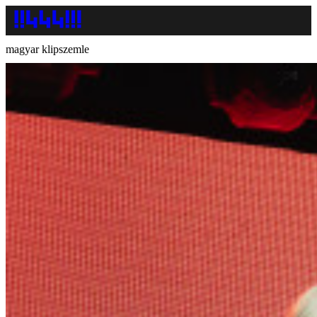
magyar klipszemle