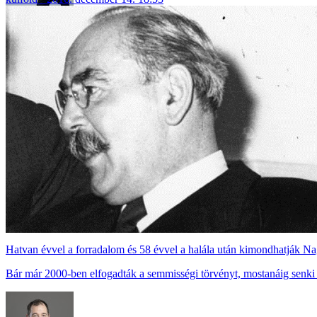
Hatvan évvel a forradalom és 58 évvel a halála után kimondhatják Na
Bár már 2000-ben elfogadták a semmisségi törvényt, mostanáig senki 