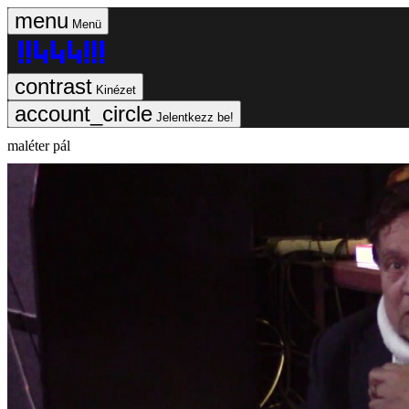
Menü
Kinézet
Jelentkezz be!
maléter pál