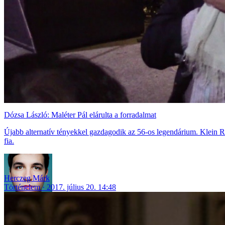
Dózsa László: Maléter Pál elárulta a forradalmat
Újabb alternatív tényekkel gazdagodik az 56-os legendárium. Klein Rob
fia.
Herczeg Márk
Történelem
2017. július 20. 14:48