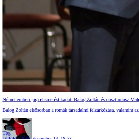
Német emberi jogi elismerést kapott Balog Zoltán és posztumusz Malé
Balog Zoltán elsősorban a romák társadalmi felzárkózása, valamint az
Tbg
külföld
2016. december 14. 18:53