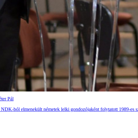
ter Pál
 NDK-ból elmenekült németek lelki gondozójaként folytatott 1989-es sz