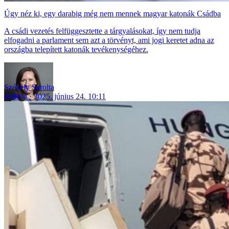
Úgy néz ki, egy darabig még nem mennek magyar katonák Csádba
A csádi vezetés felfüggesztette a tárgyalásokat, így nem tudja
elfogadni a parlament sem azt a törvényt, ami jogi keretet adna az
országba telepített katonák tevékenységéhez.
Székely Sarolta
külföld
2025. június 24. 10:11