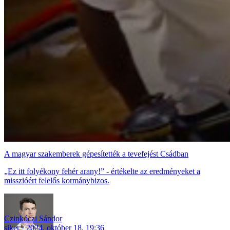
A magyar szakemberek gépesítették a tevefejést Csádban
„Ez itt folyékony fehér arany!” - értékelte az eredményeket a
misszióért felelős kormánybizos.
Czinkóczi Sándor
siker
2024. október 18. 19:36