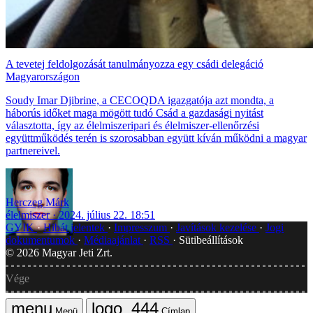
A tevetej feldolgozását tanulmányozza egy csádi delegáció
Magyarországon
Soudy Imar Djibrine, a CECOQDA igazgatója azt mondta, a
háborús időket maga mögött tudó Csád a gazdasági nyitást
választotta, így az élelmiszeripari és élelmiszer-ellenőrzési
együttműködés terén is szorosabban együtt kíván működni a magyar
partnereivel.
Herczeg Márk
élelmiszer
2024. július 22. 18:51
GYIK
Hibát jelentek
Impresszum
Javítások kezelése
Jogi
dokumentumok
Médiaajánlat
RSS
Sütibeállítások
©
2026
Magyar Jeti Zrt.
Vége
Menü
Címlap