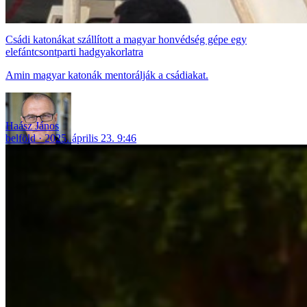
Csádi katonákat szállított a magyar honvédség gépe egy
elefántcsontparti hadgyakorlatra
Amin magyar katonák mentorálják a csádiakat.
Haász János
belföld
2025. április 23. 9:46