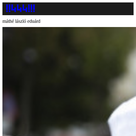
máthé lászló eduárd