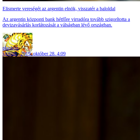
Elismerte vereségét az argentin elnök, visszatér a baloldal
Az argentin központi bank hétfőre virradóra tovább szigorította a
devizavásárlás korlátozását a válságban lévő országban.
plankog
külföld
2019. október 28. 4:09