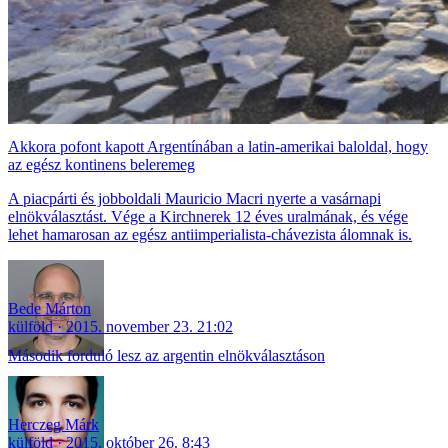
Akkora pofont kapott Argentínában a latin-amerikai baloldal, hogy
az egész kontinens beleremeg
A piacpárti és jobboldali Mauricio Macri nyerte a vasárnapi
elnökválasztást. Vége a Kirchnerek 12 éves uralmának, és vége
lehet hamarosan az egész antiimperialista-chávezista álomnak is.
Bede Márton
külföld
2015. november 23. 21:02
Második forduló lesz az argentin elnökválasztáson
Herczeg Márk
külföld
2015. október 26. 8:43