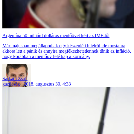
Argentína 50 milliárd dolláros mentőövet kért az IMF-től
Már májusban megállapodtak egy készenléti hitelről, de mostanra
akkora lett a pánik és annyira megfékezhetetlennek tűnik az infláció,
hogy korábban a mentőöv felé kap a kormány.
Sarkadi Zsolt
gazdaság
2018. augusztus 30. 4:33