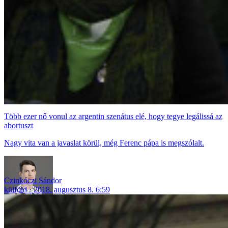
Több ezer nő vonul az argentin szenátus elé, hogy tegye legálissá az
abortuszt
Nagy vita van a javaslat körül, még Ferenc pápa is megszólalt.
Czinkóczi Sándor
külföld
2018. augusztus 8. 6:59