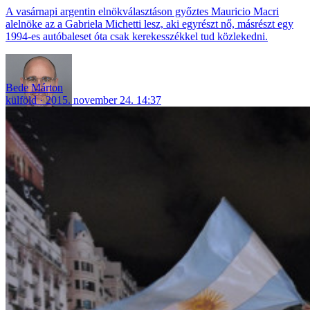
A vasárnapi argentin elnökválasztáson győztes Mauricio Macri
alelnöke az a Gabriela Michetti lesz, aki egyrészt nő, másrészt egy
1994-es autóbaleset óta csak kerekesszékkel tud közlekedni.
Bede Márton
külföld
2015. november 24. 14:37