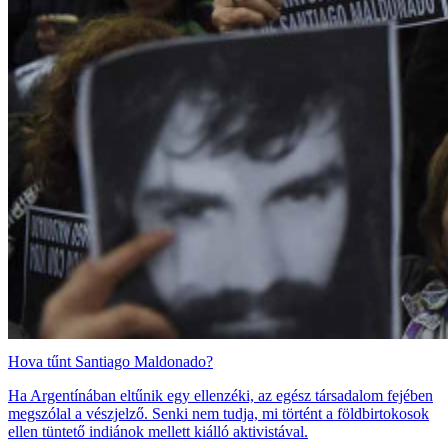
Hova tűnt Santiago Maldonado?
Ha Argentínában eltűnik egy ellenzéki, az egész társadalom fejében
megszólal a vészjelző. Senki nem tudja, mi történt a földbirtokosok
ellen tüntető indiánok mellett kiálló aktivistával.