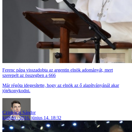
Ferenc pápa visszadobta az argentin elnök adományát, mert
szerepelt az összegben a 666
Már régóta idegesítette, hogy az elnök az ő alapítványánál akar
jótékonykodni.
Czinkóczi Sándor
külföld
2016. június 14. 18:32