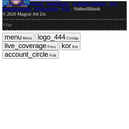
GYIK
Hibát jelentek
Impresszum
Javítások kezelése
Jogi
dokumentumok
Médiaajánlat
RSS
Sütibeállítások
©
2026
Magyar Jeti Zrt.
Vége
Menü
Címlap
Friss
Kör
Fiók