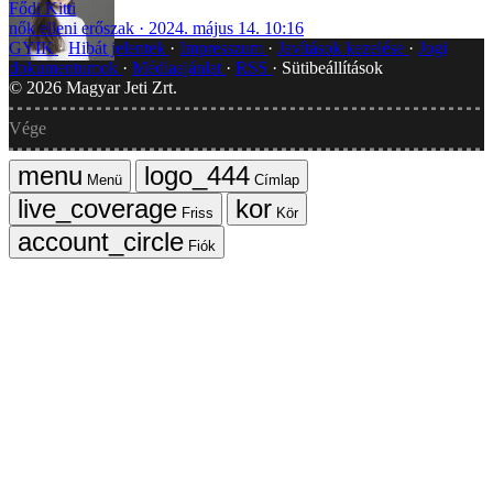
Fődi Kitti
nők elleni erőszak
2024. május 14. 10:16
GYIK
Hibát jelentek
Impresszum
Javítások kezelése
Jogi
dokumentumok
Médiaajánlat
RSS
Sütibeállítások
©
2026
Magyar Jeti Zrt.
Vége
Menü
Címlap
Friss
Kör
Fiók