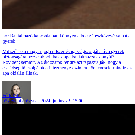
Bántalmazó kapcsolatban könnyen a bosszú eszközévé válhat a
gyerek
Mit szűr le a magyar jogrendszer és igazságszolgáltatás a gyerek
biztonságára nézve abból, ha az apa bántalmazza az anyát?
Röviden: semmit. Az áldozatok rendre azt tapasztalják, hogy a
családsegítő szolgálatok intézményes szinten nőellenesek, mindig az
apa oldalán állnak.
Fődi Kitti
nők elleni erőszak
2024. június 23. 15:00