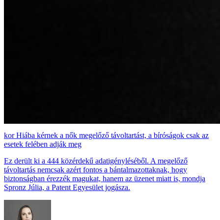
Hiába kérnek a nők megelőző távoltartást, a bíróságok csak az
esetek felében adják meg
Ez derült ki a 444 közérdekű adatigényléséből. A megelőző
távoltartás nemcsak azért fontos a bántalmazottaknak, hogy
biztonságban érezzék magukat, hanem az üzenet miatt is, mondja
Spronz Júlia, a Patent Egyesület jogásza.