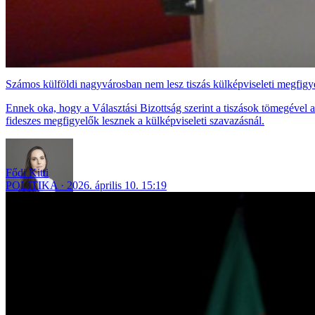
Számos külföldi nagyvárosban nem lesz tiszás külképviseleti megfigye
Ennek oka, hogy a Választási Bizottság szerint a tiszások tömegév
fideszes megfigyelők lesznek a külképviseleti szavazásnál.
Fődi Kitti
POLITIKA
2026. április 10. 15:19