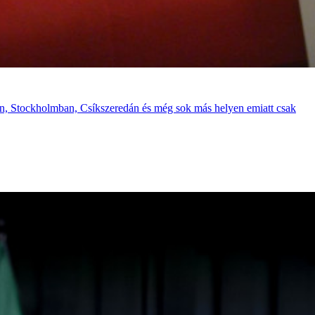
en, Stockholmban, Csíkszeredán és még sok más helyen emiatt csak