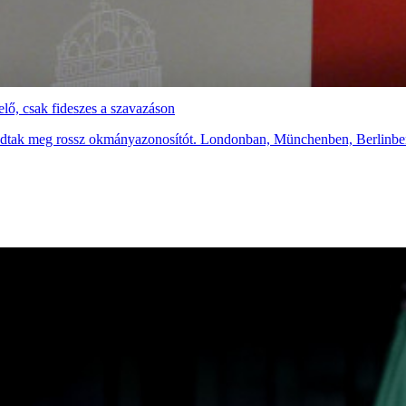
lő, csak fideszes a szavazáson
el adtak meg rossz okmányazonosítót. Londonban, Münchenben, Berlinb