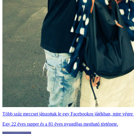
Több száz meccset játszottak le egy Facebookos játékban, mire végre 
Egy 22 éves rapper és a 81 éves nyugdíjas megható története.