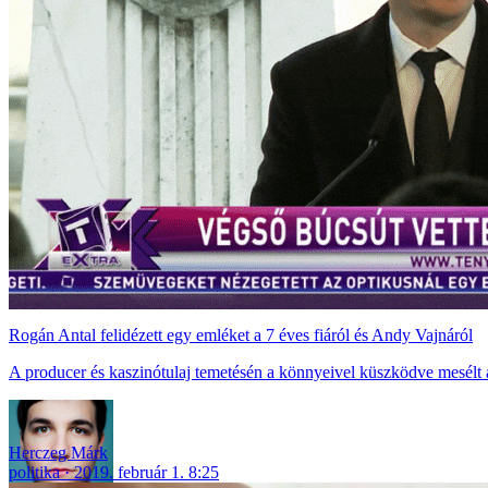
Rogán Antal felidézett egy emléket a 7 éves fiáról és Andy Vajnáról
A producer és kaszinótulaj temetésén a könnyeivel küszködve mesélt a 
Herczeg Márk
politika
2019. február 1. 8:25