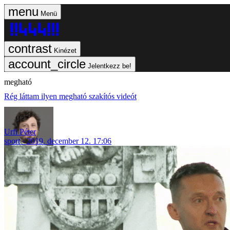
Menü
Kinézet
Jelentkezz be!
megható
Rég láttam ilyen megható szakítós videót
Urfi Péter
sport
2019. december 12. 17:06