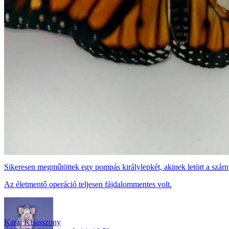
Sikeresen megműtöttek egy pompás királylepkét, akinek letört a szár
Az életmentő operáció teljesen fájdalommentes volt.
Karaj Kisasszony