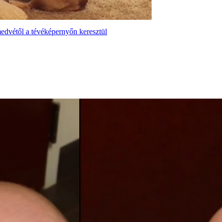
dvétől a tévéképernyőn keresztül