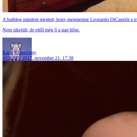
A bulldog mindent megtett, hogy megmentse Leonardo DiCapriót a me
Nem sikerült, de ettől még ő a nap hőse.
Karaj Kisasszony
ÁLLAT
2017. november 21. 17:38