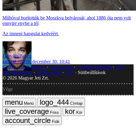
Műhóval borították be Moszkva belvárosát, ahol 1886 óta nem volt
ennyire enyhe a tél
Az ünnepi hangulat kedvéért.
Horváth Bence
külföld
2019. december 30. 10:41
GYIK
Hibát jelentek
Impresszum
Javítások kezelése
Jogi
dokumentumok
Médiaajánlat
RSS
Sütibeállítások
©
2026
Magyar Jeti Zrt.
Vége
Menü
Címlap
Friss
Kör
Fiók