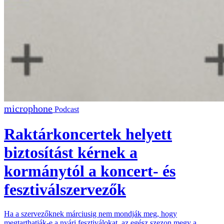
Podcast
Raktárkoncertek helyett
biztosítást kérnek a
kormánytól a koncert- és
fesztiválszervezők
Ha a szervezőknek márciusig nem mondják meg, hogy
megtarthatják-e a nyári fesztiválokat, az egész szezon megy a