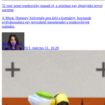
52 ezer zenei rendezvény maradt el, a zeneipar egy újranyitási tervet
szeretne
A Music Hungary Szövetség arra kéri a kormányt, hozzanak
nyilvánosságra egy tervezhető menetrendet a rendezvények
számára.
Mészáros Juli
KULTÚRA
2021. március 31. 16:20