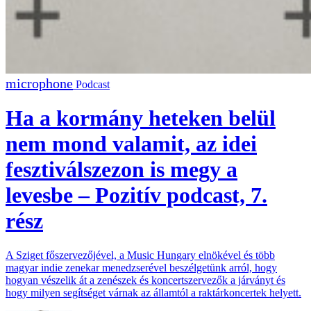
Podcast
Ha a kormány heteken belül
nem mond valamit, az idei
fesztiválszezon is megy a
levesbe – Pozitív podcast, 7.
rész
A Sziget főszervezőjével, a Music Hungary elnökével és több
magyar indie zenekar menedzserével beszélgetünk arról, hogy
hogyan vészelik át a zenészek és koncertszervezők a járványt és
hogy milyen segítséget várnak az államtól a raktárkoncertek helyett.