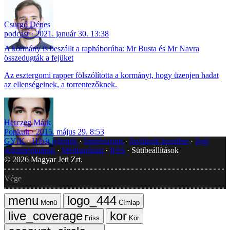
Csurgó Dénes
podcast
2021. január 30. 13:38
A kormány is beszállt a rapháborúba: Mr Busta és Mr Navra
összedugták a fejüket
Az esztergomi rapper fölszólította a kormányt, hogy üzenjen hadat
az ellenségeinek, a torrentezőknek.
Herczeg Márk
Popkult
2015. május 29. 8:53
GYIK
Hibát jelentek
Impresszum
Javítások kezelése
Jogi
dokumentumok
Médiaajánlat
RSS
Sütibeállítások
©
2026
Magyar Jeti Zrt.
Vége
Menü
Címlap
Friss
Kör