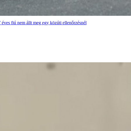
7 éves fiú nem állt meg egy közúti ellenőrzésnél