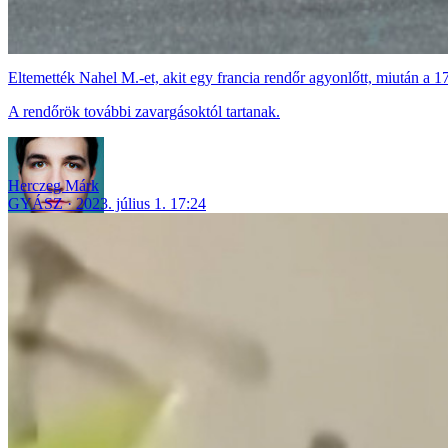
Eltemették Nahel M.-et, akit egy francia rendőr agyonlőtt, miután a 1
A rendőrök további zavargásoktól tartanak.
Herczeg Márk
GYÁSZ
2023. július 1. 17:24