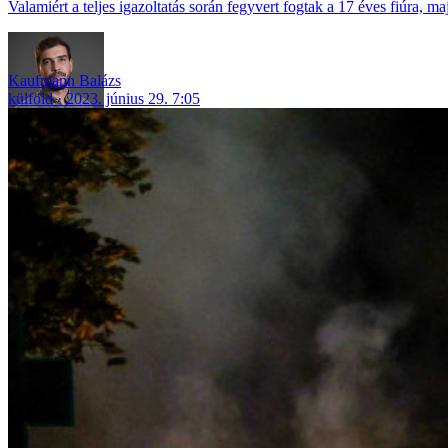
Valamiért a teljes igazoltatás során fegyvert fogtak a 17 éves fiúra, ma
Kaufmann Balázs
külföld
2023. június 29. 7:05