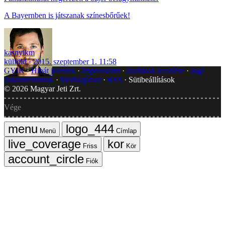
A Bayernben is játszanak színesbőrűek!
kasnyikm
külföld
2015. szeptember 1. 11:58
GYIK
Hibát jelentek
Impresszum
Javítások kezelése
Jogi
dokumentumok
Médiaajánlat
RSS
Sütibeállítások
©
2026
Magyar Jeti Zrt.
Vége
Menü
Címlap
Friss
Kör
Fiók