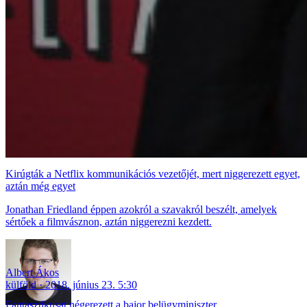
Kirúgták a Netflix kommunikációs vezetőjét, mert niggerezett egyet,
aztán még egyet
Jonathan Friedland éppen azokról a szavakról beszélt, amelyek
sértőek a filmvásznon, aztán niggerezni kezdett.
Albert Ákos
külföld
2018. június 23. 5:30
Fantasztikusat négerezett a bajor belügyminiszter