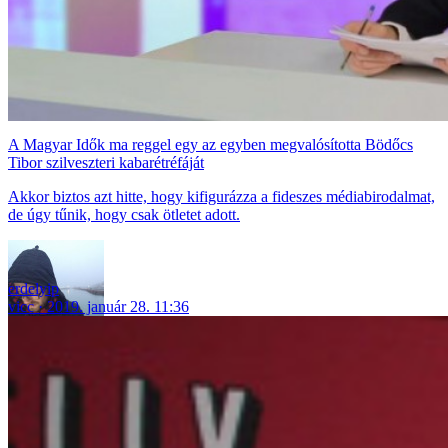
A Magyar Idők ma reggel egy az egyben megvalósította Bödőcs
Tibor szilveszteri kabarétréfáját
Akkor biztos azt hitte, hogy kifigurázza a fideszes médiabirodalmat,
de úgy tűnik, hogy csak ötletet adott.
erdelyip
vicc
2019. január 28. 11:36