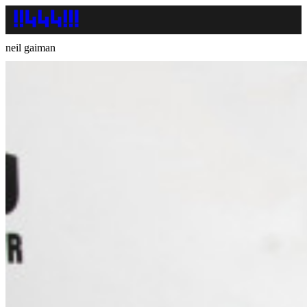
neil gaiman