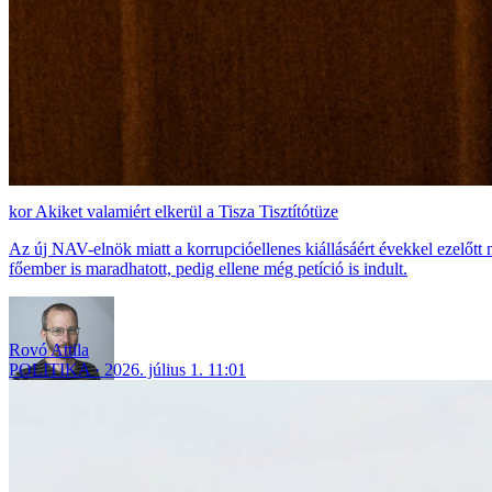
Akiket valamiért elkerül a Tisza Tisztítótüze
Az új NAV-elnök miatt a korrupcióellenes kiállásáért évekkel ezelőtt
főember is maradhatott, pedig ellene még petíció is indult.
Rovó Attila
POLITIKA
2026. július 1. 11:01