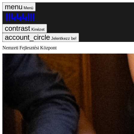
Menü
Kinézet
Jelentkezz be!
Nemzeti Fejlesztési Központ