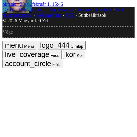
oktatás
2016. február 1. 15:46
GYIK
Hibát jelentek
Impresszum
Javítások kezelése
Jogi
dokumentumok
Médiaajánlat
RSS
Sütibeállítások
©
2026
Magyar Jeti Zrt.
Vége
Menü
Címlap
Friss
Kör
Fiók