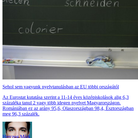
Sehol sem vagyunk nyelvtanulásban az EU többi országától
Az Eurostat kutatása szerint a 11-14 éves középiskolások alig 6,3
százaléka tanul 2 vagy több idegen nyelvet Magyarországon.
Romániában ez az arány 95,6, Olaszországban 98,4, Észtországban
meg 96,3 százalék.
Herczeg Márk