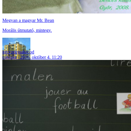
Megvan a magyar Mr. Bean
Morális útmutató, mintegy.
geccodejoakecod
cukiság
2016. október 4. 11:20