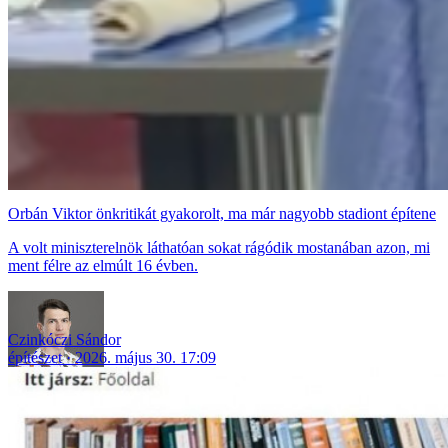
Orbán Viktor önkritikát gyakorolt, ma már nagyobb stadiont építene
A volt miniszterelnök láthatóan sokat rágódik mostanában azon, mi
ment félre az elmúlt 16 évben.
Czinkóczi Sándor
építészet
2026. május 30. 17:09