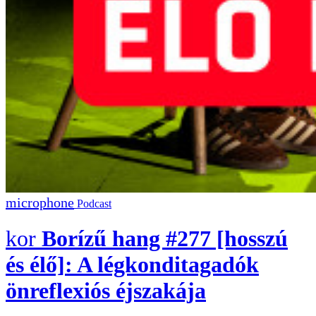
Podcast
Borízű hang #277 [hosszú
és élő]: A légkonditagadók
önreflexiós éjszakája