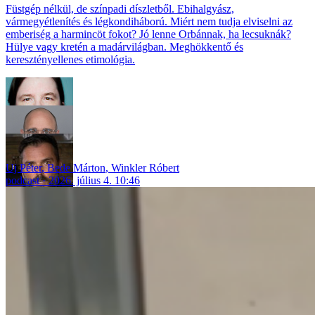
Füstgép nélkül, de színpadi díszletből. Ebihalgyász,
vármegyétlenítés és légkondiháború. Miért nem tudja elviselni az
emberiség a harmincöt fokot? Jó lenne Orbánnak, ha lecsuknák?
Hülye vagy kretén a madárvilágban. Meghökkentő és
keresztényellenes etimológia.
Uj Péter
,
Bede Márton
,
Winkler Róbert
podcast
2026. július 4. 10:46