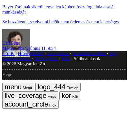
Bayer Zsoltnak sikerült egyetlen képben összefoglalnia a saját
munkásságát
Se hozzátenni, se elvenni belőle nem érdemes és nem lehetséges.
Urfi Péter
Média
2024. június 11. 9:54
GYIK
Hibát jelentek
Impresszum
Javítások kezelése
Jogi
dokumentumok
Médiaajánlat
RSS
Sütibeállítások
©
2026
Magyar Jeti Zrt.
Vége
Menü
Címlap
Friss
Kör
Fiók