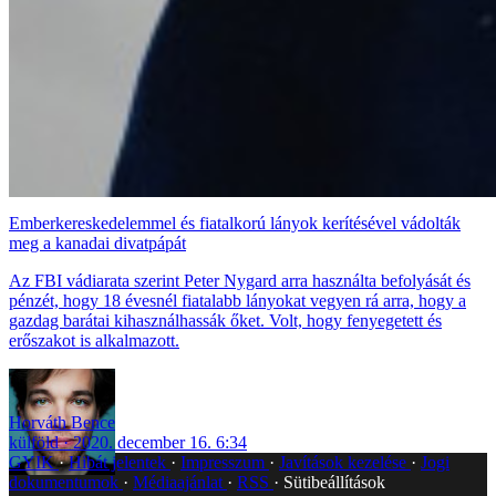
Emberkereskedelemmel és fiatalkorú lányok kerítésével vádolták
meg a kanadai divatpápát
Az FBI vádiarata szerint Peter Nygard arra használta befolyását és
pénzét, hogy 18 évesnél fiatalabb lányokat vegyen rá arra, hogy a
gazdag barátai kihasználhassák őket. Volt, hogy fenyegetett és
erőszakot is alkalmazott.
Horváth Bence
külföld
2020. december 16. 6:34
GYIK
Hibát jelentek
Impresszum
Javítások kezelése
Jogi
dokumentumok
Médiaajánlat
RSS
Sütibeállítások