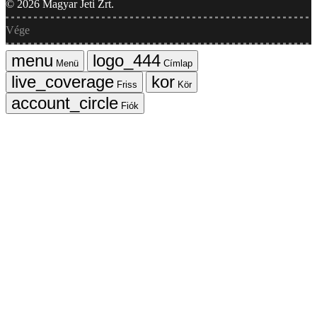
©
2026
Magyar Jeti Zrt.
Vége
Menü
Címlap
Friss
Kör
Fiók