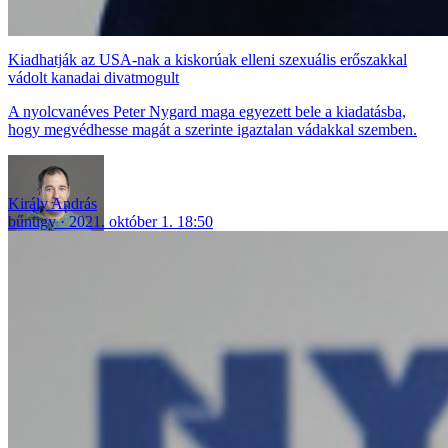
Kiadhatják az USA-nak a kiskorúak elleni szexuális erőszakkal
vádolt kanadai divatmogult
A nyolcvanéves Peter Nygard maga egyezett bele a kiadatásba,
hogy megvédhesse magát a szerinte igaztalan vádakkal szemben.
Király András
bűnügy
2021. október 1. 18:50