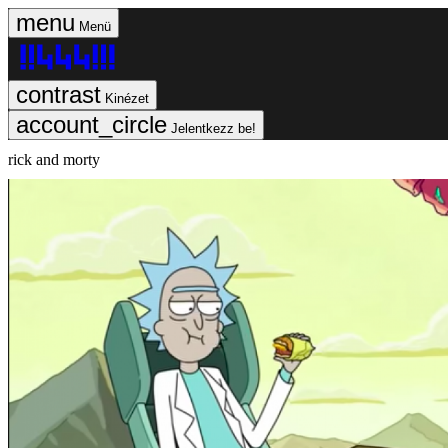
Menü
Kinézet
Jelentkezz be!
rick and morty