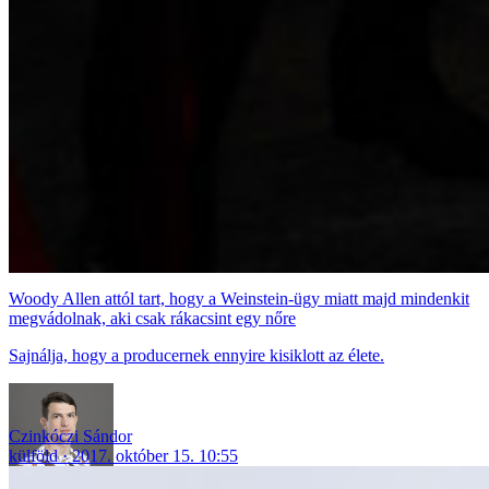
Woody Allen attól tart, hogy a Weinstein-ügy miatt majd mindenkit
megvádolnak, aki csak rákacsint egy nőre
Sajnálja, hogy a producernek ennyire kisiklott az élete.
Czinkóczi Sándor
külföld
2017. október 15. 10:55