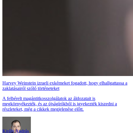
Harvey Weinstein izraeli exkémeket fogadott, hogy elhallgattassa a
zaklatásairól szóló történeteket
A felbérelt magántitkosszolgálatok az áldozatait is
megkörnyékezték, és az újságírókból is igyekezték kiszedni a
részleteket, még a cikkek megjelenése előtt.
Király András