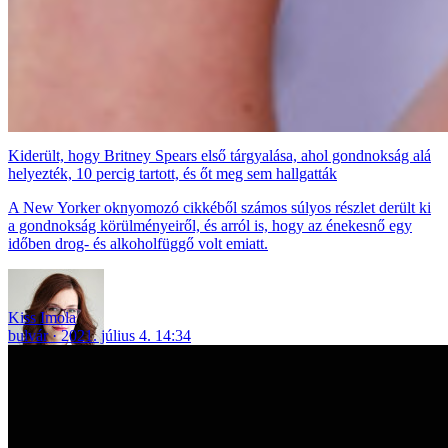
Kiderült, hogy Britney Spears első tárgyalása, ahol gondnokság alá
helyezték, 10 percig tartott, és őt meg sem hallgatták
A New Yorker oknyomozó cikkéből számos súlyos részlet derült ki
a gondnokság körülményeiről, és arról is, hogy az énekesnő egy
időben drog- és alkoholfüggő volt emiatt.
Kiss Imola
bulvár
2021. július 4. 14:34