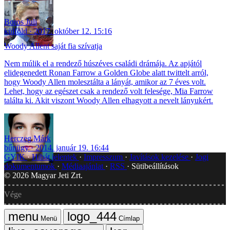
Boros Juli
külföld
2017. október 12. 15:16
Woody Allent saját fia szívatja
Nem múlik el a rendező húszéves családi drámája. Az apjától
elidegenedett Ronan Farrow a Golden Globe alatt twittelt arról,
hogy Woody Allen molesztálta a lányát, amikor az 7 éves volt.
Lehet, hogy az egészet csak a rendező volt felesége, Mia Farrow
találta ki. Akit viszont Woody Allen elhagyott a nevelt lányukért.
Herczeg Márk
bűnügy
2014. január 19. 16:44
GYIK
Hibát jelentek
Impresszum
Javítások kezelése
Jogi
dokumentumok
Médiaajánlat
RSS
Sütibeállítások
©
2026
Magyar Jeti Zrt.
Vége
Menü
Címlap