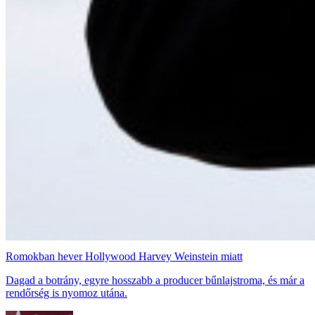
Romokban hever Hollywood Harvey Weinstein miatt
Dagad a botrány, egyre hosszabb a producer bűnlajstroma, és már a
rendőrség is nyomoz utána.