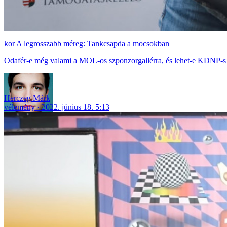
A legrosszabb méreg: Tankcsapda a mocsokban
Odafér-e még valami a MOL-os szponzorgallérra, és lehet-e KDNP-s 
Herczeg Márk
vélemény
2022. június 18. 5:13