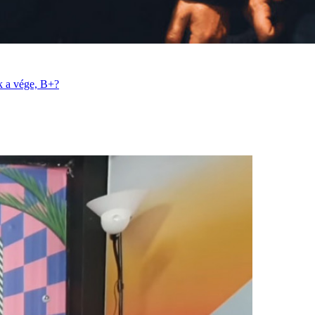
k a vége, B+?