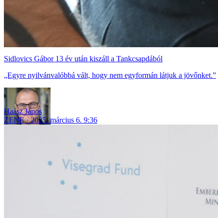
Sidlovics Gábor 13 év után kiszáll a Tankcsapdából
„Egyre nyilvánvalóbbá vált, hogy nem egyformán látjuk a jövőnket.”
Haász János
ZENE
2025. március 6. 9:36