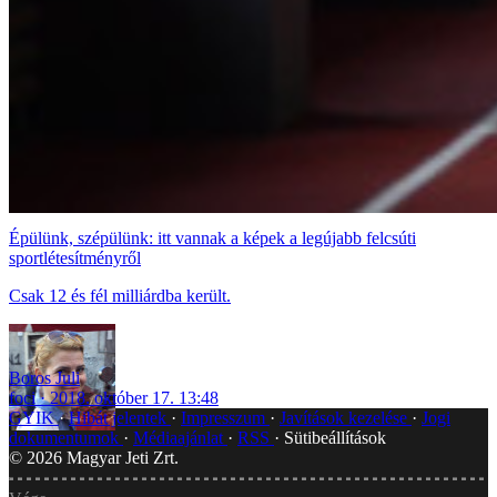
Épülünk, szépülünk: itt vannak a képek a legújabb felcsúti
sportlétesítményről
Csak 12 és fél milliárdba került.
Boros Juli
foci
2018. október 17. 13:48
GYIK
Hibát jelentek
Impresszum
Javítások kezelése
Jogi
dokumentumok
Médiaajánlat
RSS
Sütibeállítások
©
2026
Magyar Jeti Zrt.