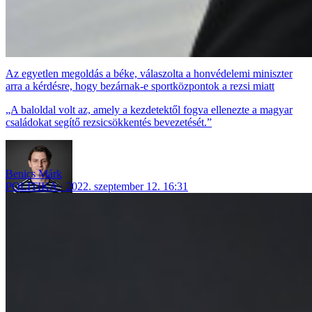
Az egyetlen megoldás a béke, válaszolta a honvédelemi miniszter
arra a kérdésre, hogy bezárnak-e sportközpontok a rezsi miatt
„A baloldal volt az, amely a kezdetektől fogva ellenezte a magyar
családokat segítő rezsicsökkentés bevezetését.”
Benics Márk
POLITIKA
2022. szeptember 12. 16:31