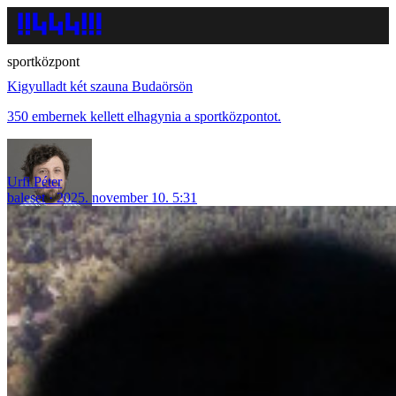
sportközpont
Kigyulladt két szauna Budaörsön
350 embernek kellett elhagynia a sportközpontot.
Urfi Péter
baleset
2025. november 10. 5:31