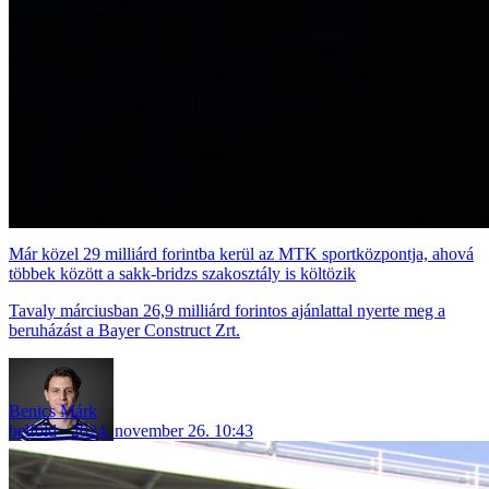
Már közel 29 milliárd forintba kerül az MTK sportközpontja, ahová
többek között a sakk-bridzs szakosztály is költözik
Tavaly márciusban 26,9 milliárd forintos ajánlattal nyerte meg a
beruházást a Bayer Construct Zrt.
Benics Márk
belföld
2024. november 26. 10:43