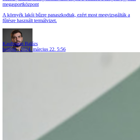
megasportközpont
A környék lakói bűzre panaszkodtak, ezért most megvizsgálták a
fűtésre használt termálvizet.
Kaufmann Balázs
belföld
2024. március 22. 5:56