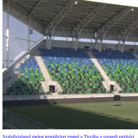
Szabálytalanul meleg termálvizet enged a Tiszába a szegedi egyházi