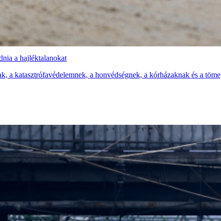
dnia a hajléktalanokat
tnak, a katasztrófavédelemnek, a honvédségnek, a kórházaknak és a tö