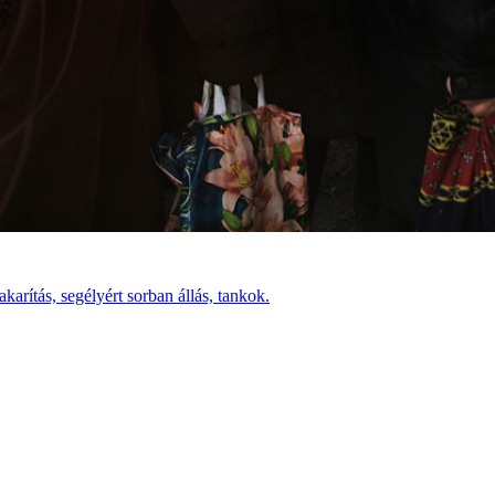
arítás, segélyért sorban állás, tankok.