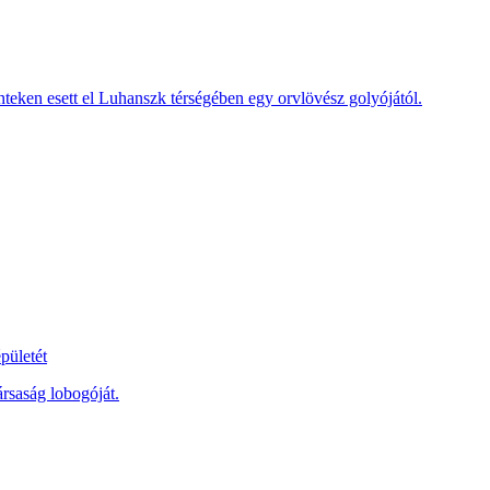
teken esett el Luhanszk térségében egy orvlövész golyójától.
pületét
ársaság lobogóját.