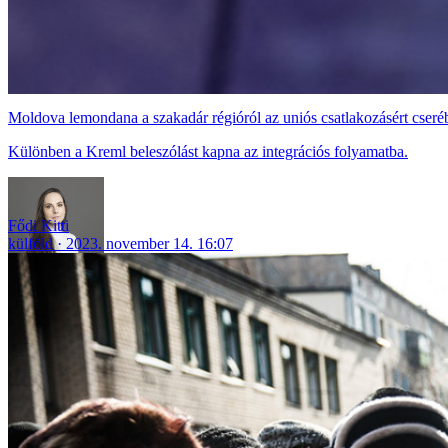
Moldova lemondana a szakadár régióról az uniós csatlakozásért cseré
Különben a Kreml beleszólást kapna az integrációs folyamatba.
Fődi Kitti
külföld
2023. november 14. 16:07