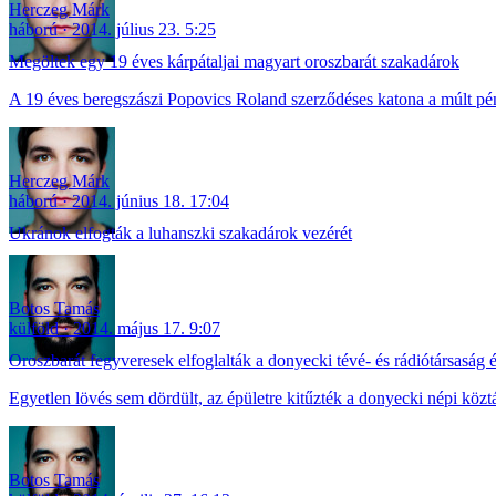
Herczeg Márk
háború
2014. július 23. 5:25
Megöltek egy 19 éves kárpátaljai magyart oroszbarát szakadárok
A 19 éves beregszászi Popovics Roland szerződéses katona a múlt pén
Herczeg Márk
háború
2014. június 18. 17:04
Ukránok elfogták a luhanszki szakadárok vezérét
Botos Tamás
külföld
2014. május 17. 9:07
Oroszbarát fegyveresek elfoglalták a donyecki tévé- és rádiótársaság é
Egyetlen lövés sem dördült, az épületre kitűzték a donyecki népi közt
Botos Tamás