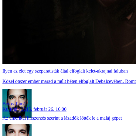
Ilyen az élet egy szeparatisták által elfoglalt kelet-ukrajnai faluban
Közel ötezer ember marad a múlt héten elfoglalt Debalcevében. Romtak
Botos Tamás
Külföld
2015. február 26. 16:00
Az amerikai hírszerzés szerint a lázadók lőtték le a maláj gépet