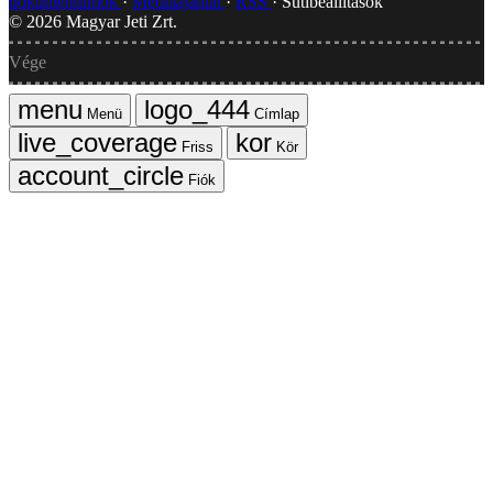
dokumentumok
Médiaajánlat
RSS
Sütibeállítások
©
2026
Magyar Jeti Zrt.
Vége
Menü
Címlap
Friss
Kör
Fiók