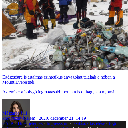
Egészségre is ártalmas szintetikus anyagokat találtak a hóban a
Mount Everestnél
Az ember a bolygó legmagasabb pontján is otthagyja a nyomát.
Mészáros Juli
környezetvédelem
2020. december 21. 14:19
GYIK
Hibát jelentek
Impresszum
Javítások kezelése
Jogi