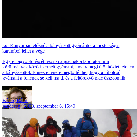
Kanyarban előzné a bányászott gyémántot a mesterséges,
karambol lehet a vége
Egyre nagyobb részét teszi ki a piacnak a laboratóriumi
körülmények között termelt gyémánt, amely megkülönböztethetetlen
a bányászottól. Ennek ellenére megtörténhet, hogy a túl olcsó
gyémánt a fenének se kell majd, és a feltörekvő piac összeomlik.
Bódog Bálint
gazdaság
2023. szeptember 6. 15:49