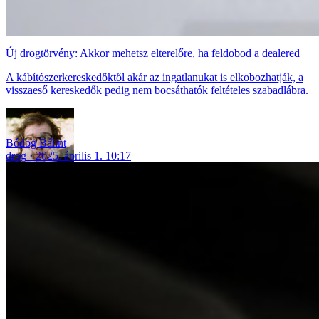
Új drogtörvény: Akkor mehetsz elterelőre, ha feldobod a dealered
A kábítószerkereskedőktől akár az ingatlanukat is elkobozhatják, a
visszaeső kereskedők pedig nem bocsáthatók feltételes szabadlábra.
Bódog Bálint
drog
2025. április 1. 10:17