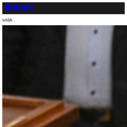
sztájk