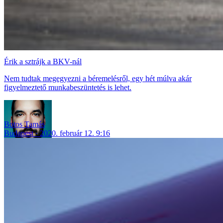
Érik a sztrájk a BKV-nál
Nem tudtak megegyezni a béremelésről, egy hét múlva akár
figyelmeztető munkabeszüntetés is lehet.
Botos Tamás
Budapest
2020. február 12. 9:16