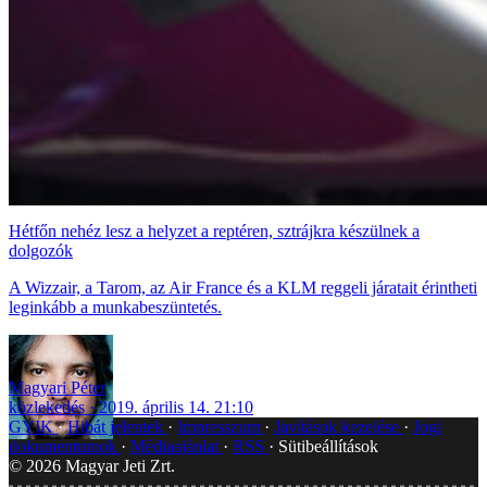
Hétfőn nehéz lesz a helyzet a reptéren, sztrájkra készülnek a
dolgozók
A Wizzair, a Tarom, az Air France és a KLM reggeli járatait érintheti
leginkább a munkabeszüntetés.
Magyari Péter
közlekedés
2019. április 14. 21:10
GYIK
Hibát jelentek
Impresszum
Javítások kezelése
Jogi
dokumentumok
Médiaajánlat
RSS
Sütibeállítások
©
2026
Magyar Jeti Zrt.