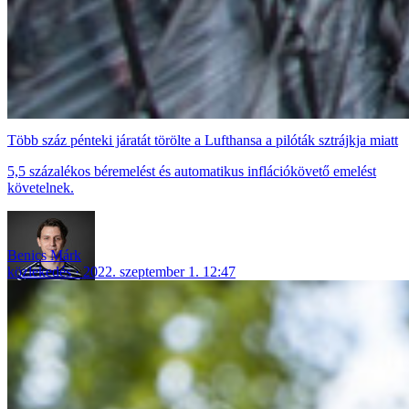
Több száz pénteki járatát törölte a Lufthansa a pilóták sztrájkja miatt
5,5 százalékos béremelést és automatikus inflációkövető emelést
követelnek.
Benics Márk
közlekedés
2022. szeptember 1. 12:47