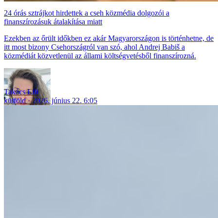
24 órás sztrájkot hirdettek a cseh közmédia dolgozói a
finanszírozásuk átalakítása miatt
Ezekben az őrült időkben ez akár Magyarországon is történhetne, de
itt most bizony Csehországról van szó, ahol Andrej Babiš a
közmédiát közvetlenül az állami költségvetésből finanszírozná.
Takács Lili
külföld
2026. június 22. 6:05