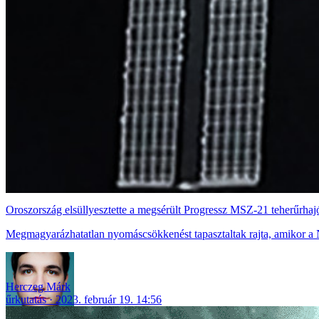
Oroszország elsüllyesztette a megsérült Progressz MSZ-21 teherűrhaj
Megmagyarázhatatlan nyomáscsökkenést tapasztaltak rajta, amikor a
Herczeg Márk
űrkutatás
2023. február 19. 14:56