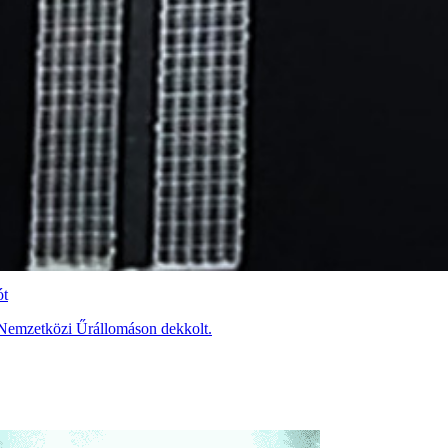
ót
 Nemzetközi Űrállomáson dekkolt.