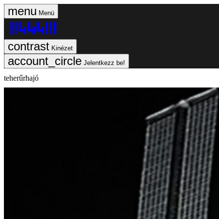
Menü
Kinézet
Jelentkezz be!
teherűrhajó