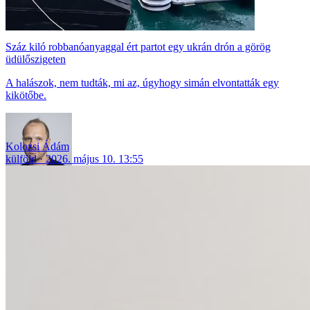
Száz kiló robbanóanyaggal ért partot egy ukrán drón a görög
üdülőszigeten
A halászok, nem tudták, mi az, úgyhogy simán elvontatták egy
kikötőbe.
Kolozsi Ádám
külföld
2026. május 10. 13:55