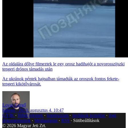
Az oldalára dőlve filmeztek le egy orosz hadihajót a novorosszijszki
tengeri drónos támadás után
Az ukránok péntek hajnalban támadták az oroszok fontos fekete-
tengeri kikötővárosát.
Lovas Gergő
háború
2023. augusztus 4. 10:47
GYIK
Hibát jelentek
Impresszum
Javítások kezelése
Jogi
dokumentumok
Médiaajánlat
RSS
Sütibeállítások
©
2026
Magyar Jeti Zrt.