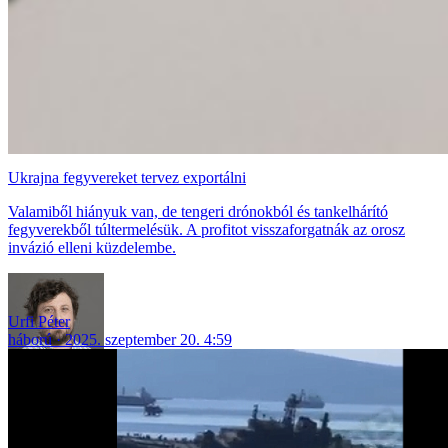
Ukrajna fegyvereket tervez exportálni
Valamiből hiányuk van, de tengeri drónokból és tankelhárító
fegyverekből túltermelésük. A profitot visszaforgatnák az orosz
invázió elleni küzdelembe.
Urfi Péter
háború
2025. szeptember 20. 4:59