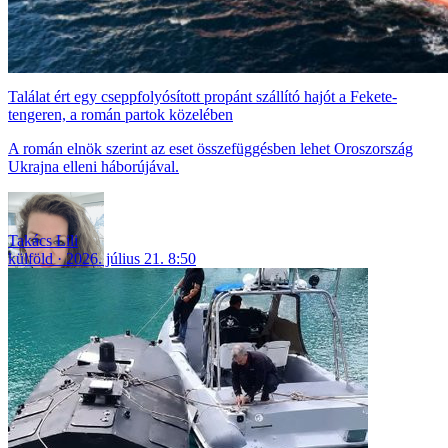
Találat ért egy cseppfolyósított propánt szállító hajót a Fekete-
tengeren, a román partok közelében
A román elnök szerint az eset összefüggésben lehet Oroszország
Ukrajna elleni háborújával.
Takács Lili
külföld
2026. július 21. 8:50