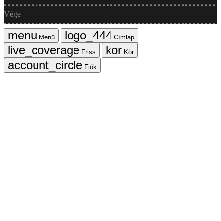
Vége
Menü
Címlap
Friss
Kör
Fiók