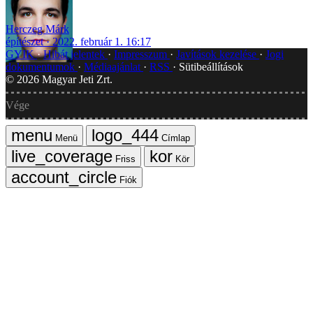
Herczeg Márk
építészet
2022. február 1. 16:17
GYIK
Hibát jelentek
Impresszum
Javítások kezelése
Jogi
dokumentumok
Médiaajánlat
RSS
Sütibeállítások
©
2026
Magyar Jeti Zrt.
Vége
Menü
Címlap
Friss
Kör
Fiók