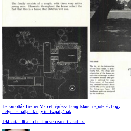
Lebontották Breuer Marcell építész Long Island-i épületét, hogy
helyet csináljanak egy teniszpályának
1945 óta állt a Geller I néven ismert lakóház.