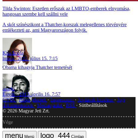
Tilda Swinton: Eszetlen erőszak az LMBTQ-emberek elnyomása,
hangosan szembe kell szállni vele
A skót színészikont a Thatcher-korszak melegellenes törvényére
emlékezteti az, ami Magyarországon folyik.
Kiss Imola
lmbtq
2021. július 15. 7:15
Obama kihagyja Thatcher temetését
anarki
Egyéb
2013. április 16. 7:57
GYIK
Hibát jelentek
Impresszum
Javítások kezelése
Jogi
dokumentumok
Médiaajánlat
RSS
Sütibeállítások
©
2026
Magyar Jeti Zrt.
Vége
Menü
Címlap