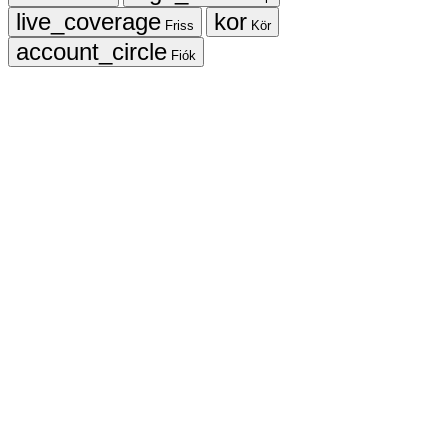
Friss
Kör
Fiók