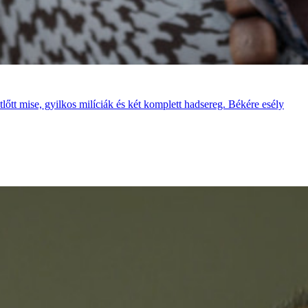
lőtt mise, gyilkos milíciák és két komplett hadsereg. Békére esély