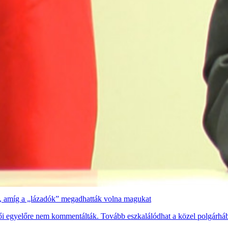
dő, amíg a „lázadók” megadhatták volna magukat
zetői egyelőre nem kommentálták. Tovább eszkalálódhat a közel polgárháb