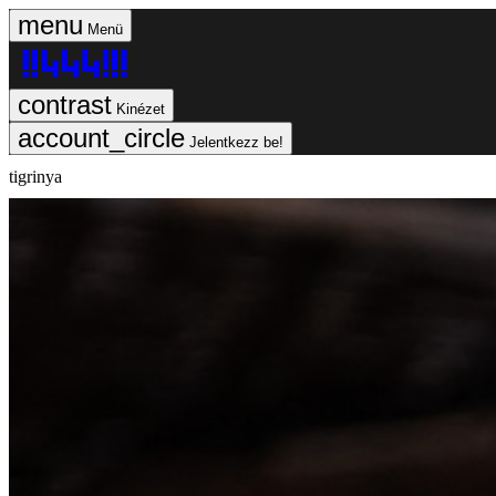
Menü
Kinézet
Jelentkezz be!
tigrinya