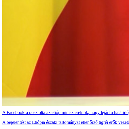
A Facebookra posztolta az etióp miniszterelnök, hogy lejárt a határi
A bejelentést az Etiópia északi tartományát ellenőrző tigréi erők ve