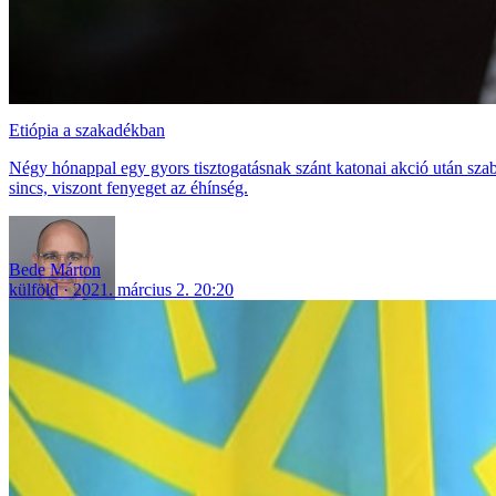
Etiópia a szakadékban
Négy hónappal egy gyors tisztogatásnak szánt katonai akció után szabá
sincs, viszont fenyeget az éhínség.
Bede Márton
külföld
2021. március 2. 20:20