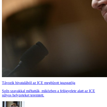
Távozik hivatalából az ICE megbízott igazgatója
Szép szavakkal méltatták, miközben a felügyelete alatt az ICE
súlyos helyzeteket teremtett.