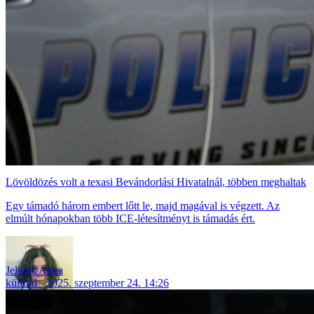
Lövöldözés volt a texasi Bevándorlási Hivatalnál, többen meghaltak
Egy támadó három embert lőtt le, majd magával is végzett. Az
elmúlt hónapokban több ICE-létesítményt is támadás ért.
Jelinek Anna
külföld
2025. szeptember 24. 14:26