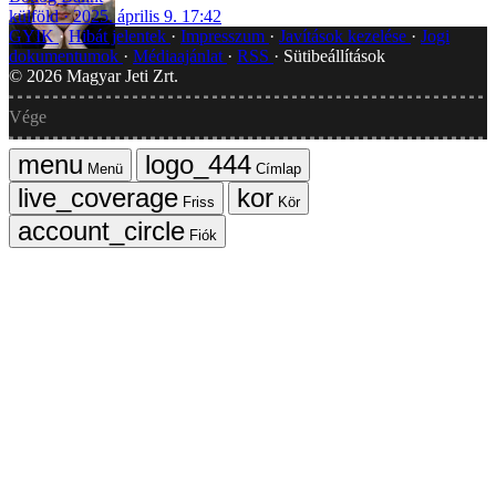
külföld
2025. április 9. 17:42
GYIK
Hibát jelentek
Impresszum
Javítások kezelése
Jogi
dokumentumok
Médiaajánlat
RSS
Sütibeállítások
©
2026
Magyar Jeti Zrt.
Vége
Menü
Címlap
Friss
Kör
Fiók