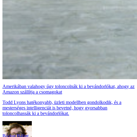
Amerikában valahogy úgy toloncolnák ki a bevándorlókat, ahogy az
Amazon szállítja a csomagokat
Todd Lyons hatékonyabb, üzleti modellben gondolkodik, és a
mesterséges intelligenciát is bevetné, hogy gyorsabban
toloncolhassák ki a bevándorlókat.
Bódog Bálint