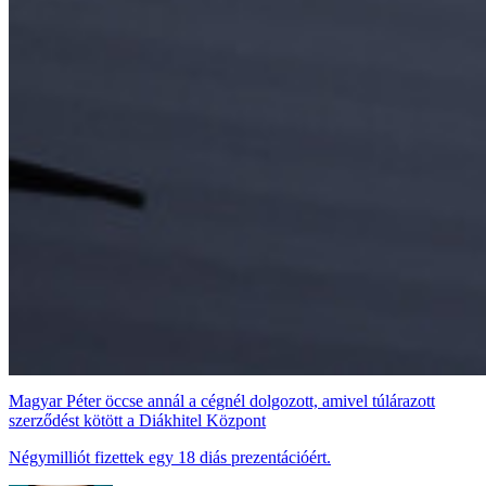
Magyar Péter öccse annál a cégnél dolgozott, amivel túlárazott
szerződést kötött a Diákhitel Központ
Négymilliót fizettek egy 18 diás prezentációért.