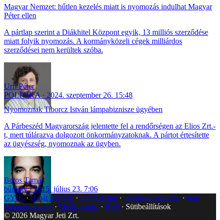
Magyar Nemzet: hűtlen kezelés miatt is nyomozás indulhat Magyar
Péter ellen
A pártlap szerint a Diákhitel Központ egyik, 13 milliós szerződése
miatt folyik nyomozás. A kormányközeli cégek milliárdos
szerződései nem kerültek szóba.
Urfi Péter
POLITIKA
2024. szeptember 26. 15:48
Nyomoznak Tiborcz István lámpabiznisze ügyében
A Párbeszéd Magyarország jelentette fel a rendőrségen az Elios Zrt.-
t, mert túlárazva dolgozott önkormányzatoknak. A pártot értesítette
az ügyészség, nyomoznak az ügyben.
Botos Tamás
bűnügy
2015. július 23. 7:06
GYIK
Hibát jelentek
Impresszum
Javítások kezelése
Jogi
dokumentumok
Médiaajánlat
RSS
Sütibeállítások
©
2026
Magyar Jeti Zrt.