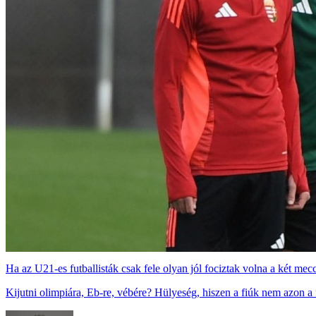
Ha az U21-es futballisták csak fele olyan jól fociztak volna a két mec
Kijutni olimpiára, Eb-re, vébére? Hülyeség, hiszen a fiúk nem azon a f