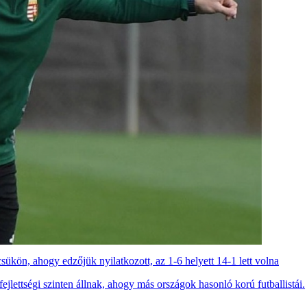
csükön, ahogy edzőjük nyilatkozott, az 1-6 helyett 14-1 lett volna
ejlettségi szinten állnak, ahogy más országok hasonló korú futballistái.