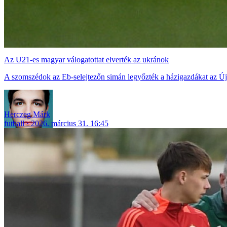
Az U21-es magyar válogatottat elverték az ukránok
A szomszédok az Eb-selejtezőn simán legyőzték a házigazdákat az Ú
Herczeg Márk
futball
2026. március 31. 16:45