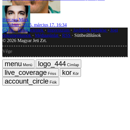
Herczeg Márk
irodalom
2015. március 17. 16:34
GYIK
Hibát jelentek
Impresszum
Javítások kezelése
Jogi
dokumentumok
Médiaajánlat
RSS
Sütibeállítások
©
2026
Magyar Jeti Zrt.
Vége
Menü
Címlap
Friss
Kör
Fiók