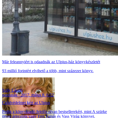
Már feleannyiért is odaadnák az Ulpius-ház könyvkészletét
93 millió forintért elvihető a több, mint százezer könyv.
Szily László
gazdaság
2017. május 8. 6:52
Csődvédelmet kért az Ulpius
Pedig a könyvkiadó felelős olyan bestsellerekért, mint A szürke
ötven árnyalata vagy Frei Tamás és Vass Virág könyvei.