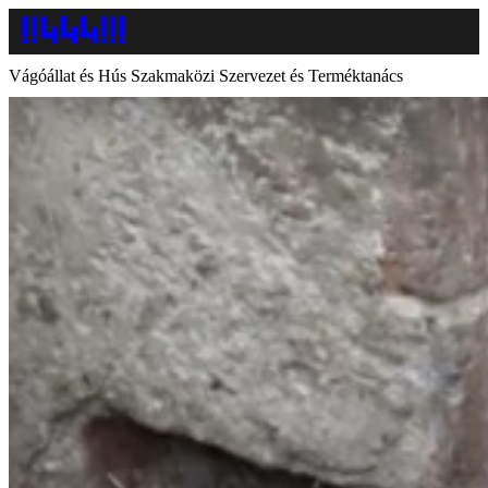
Vágóállat és Hús Szakmaközi Szervezet és Terméktanács