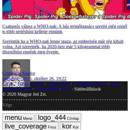
Csattanós válasz a WHO-nak: A hús terméktanács szerint még ennél
is több sertéshúst kellene ennünk
Szerintük ha a WHO-nak lenne igaza, az emberiség már rég kihalt
volna. Azt szeretnék, ha 2020-ben már 5 kilogrammal több
disznóhúst ennénk meg évente.
Czinkóczi Sándor
egészség
2015. október 26. 19:22
GYIK
Hibát jelentek
Impresszum
Javítások kezelése
Jogi
dokumentumok
Médiaajánlat
RSS
Sütibeállítások
©
2026
Magyar Jeti Zrt.
Vége
Menü
Címlap
Friss
Kör