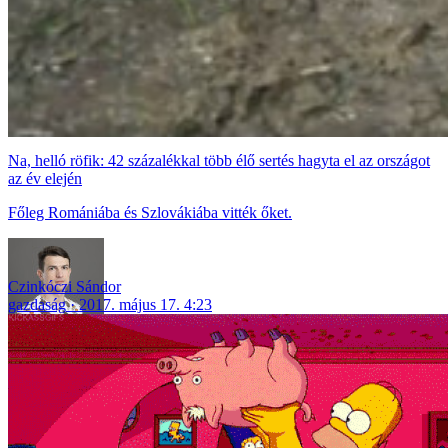
Na, helló röfik: 42 százalékkal több élő sertés hagyta el az országot
az év elején
Főleg Romániába és Szlovákiába vitték őket.
Czinkóczi Sándor
gazdaság
2017. május 17. 4:23