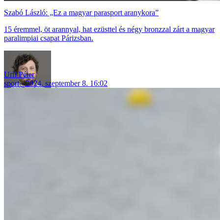
Szabó László: „Ez a magyar parasport aranykora”
15 éremmel, öt arannyal, hat ezüsttel és négy bronzzal zárt a magyar
paralimpiai csapat Párizsban.
Urfi Péter
sport
2024. szeptember 8. 16:02