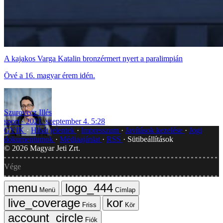
A kajakos Varga Katalin bronzérmert nyert a paralimpián
Övé a 16. magyar érem idén.
Szurovecz Illés
sport
2021. szeptember 4. 5:28
GYIK
Hibát jelentek
Impresszum
Javítások kezelése
Jogi
dokumentumok
Médiaajánlat
RSS
Sütibeállítások
©
2026
Magyar Jeti Zrt.
Vége
Menü
Címlap
Friss
Kör
Fiók