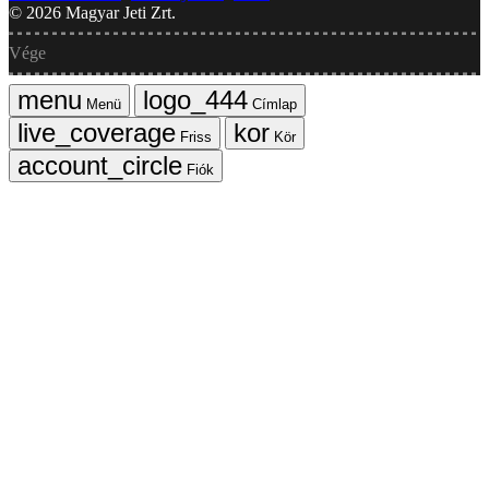
©
2026
Magyar Jeti Zrt.
Vége
Menü
Címlap
Friss
Kör
Fiók