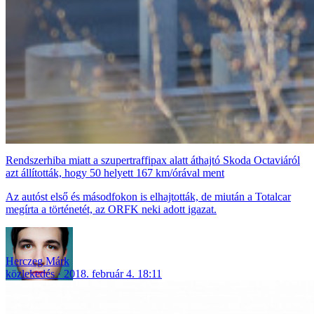
Rendszerhiba miatt a szupertraffipax alatt áthajtó Skoda Octaviáról
azt állították, hogy 50 helyett 167 km/órával ment
Az autóst első és másodfokon is elhajtották, de miután a Totalcar
megírta a történetét, az ORFK neki adott igazat.
Herczeg Márk
közlekedés
2018. február 4. 18:11