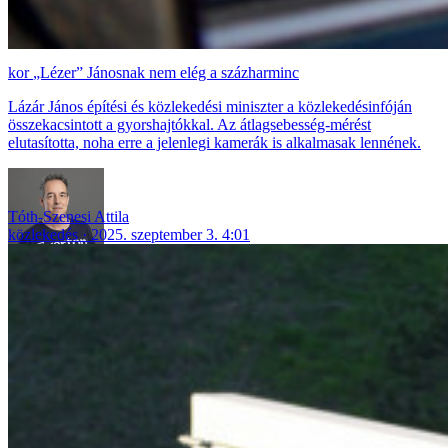
„Lézer” Jánosnak nem elég a százharminc
Lázár János építési és közlekedési miniszter a közlekedésinfóján
összekacsintott a gyorshajtókkal. Az átlagsebesség-mérést
elutasította, noha erre a jelenlegi kamerák is alkalmasak lennének.
Tóth-Szenesi Attila
közlekedés
2025. szeptember 3. 4:01