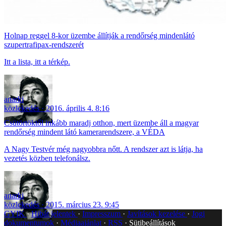
Holnap reggel 8-kor üzembe állítják a rendőrség mindenlátó
szupertrafipax-rendszerét
Itt a lista, itt a térkép.
anarki
közlekedés
2016. április 4. 8:16
Csütörtöktől inkább maradj otthon, mert üzembe áll a magyar
rendőrség mindent látó kamerarendszere, a VÉDA
A Nagy Testvér még nagyobbra nőtt. A rendszer azt is látja, ha
vezetés közben telefonálsz.
anarki
közlekedés
2015. március 23. 9:45
GYIK
Hibát jelentek
Impresszum
Javítások kezelése
Jogi
dokumentumok
Médiaajánlat
RSS
Sütibeállítások