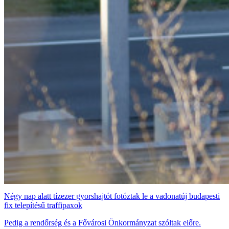
Négy nap alatt tízezer gyorshajtót fotóztak le a vadonatúj budapesti
fix telepítésű traffipaxok
Pedig a rendőrség és a Fővárosi Önkormányzat szóltak előre.