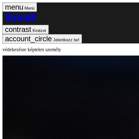
Menü
Kinézet
Jelentkezz be!
védekezésre képtelen személy