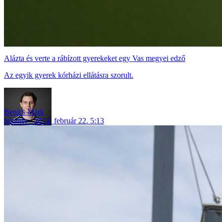
Alázta és verte a rábízott gyerekeket egy Vas megyei edző
Az egyik gyerek kórházi ellátásra szorult.
Benics Márk
bűnügy
2024. február 22. 5:13