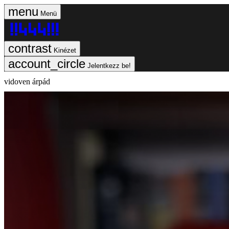
Menü
Kinézet
Jelentkezz be!
vidoven árpád