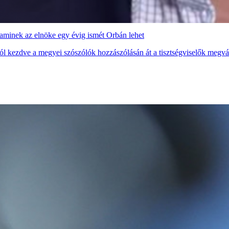
, aminek az elnöke egy évig ismét Orbán lehet
któl kezdve a megyei szószólók hozzászólásán át a tisztségviselők megv