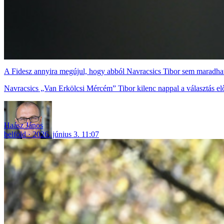
A Fidesz annyira megújul, hogy abból Navracsics Tibor sem maradhat ki
Navracsics „Van Erkölcsi Mércém” Tibor kilenc nappal a választás elő
Haász János
belföld
2026. június 3. 11:07