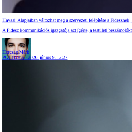
Havasi: Alapjaiban változhat meg a szervezeti felépítése a Fidesznek
A Fidesz kommunikációs igazgatója azt ígérte, a testületi beszámoló
Herczeg Márk
POLITIKA
2026. június 9. 12:27