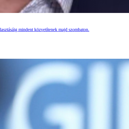
álasztásáig mindent közvetítenek majd szombaton.