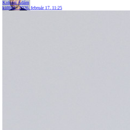
Kolozsi Ádám
külföld
2026. február 17. 11:25