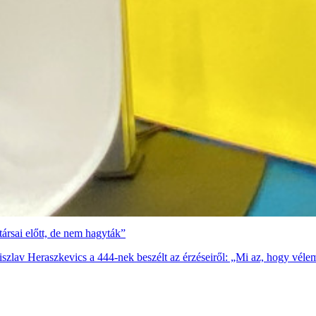
társai előtt, de nem hagyták”
iszlav Heraszkevics a 444-nek beszélt az érzéseiről: „Mi az, hogy véle