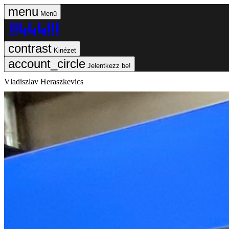
Menü
Kinézet
Jelentkezz be!
Vladiszlav Heraszkevics