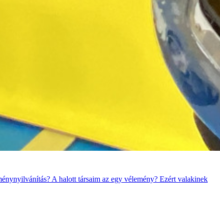
ménynyilvánítás? A halott társaim az egy vélemény? Ezért valakinek