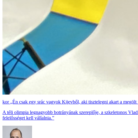
„Én csak egy srác vagyok Kijevből, aki tisztelegni akart a megölt 
A téli olimpia legnagyobb botrányának szereplője, a szkeletonos Vlad
felelősséget kell vállalnia.”