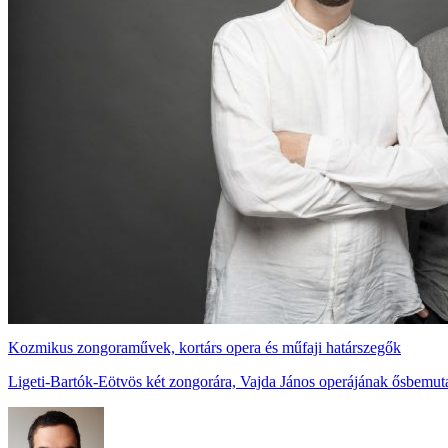
Kozmikus zongoraművek, kortárs opera és műfaji határszegők
Ligeti-Bartók-Eötvös két zongorára, Vajda János operájának ősbemuta