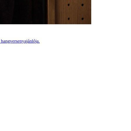
 hangversenyajánlója.