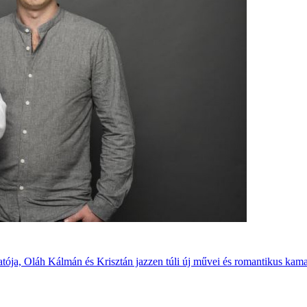
tója, Oláh Kálmán és Krisztán jazzen túli új művei és romantikus kama