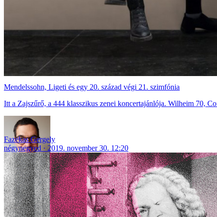
Mendelssohn, Ligeti és egy 20. század végi 21. szimfónia
Itt a Zajszűrő, a 444 klasszikus zenei koncertajánlója. Wilheim 70, 
Fazekas Gergely
négynegyed
2019. november 30. 12:20