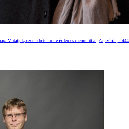
ap. Mutatjuk, ezen a héten mire érdemes menni: itt a „Zajszűrő”, a 444