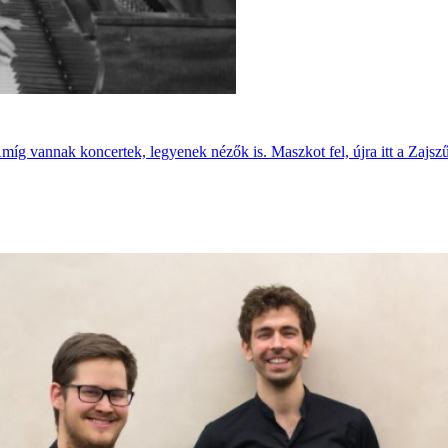
Amíg vannak koncertek, legyenek nézők is. Maszkot fel, újra itt a Zajszű