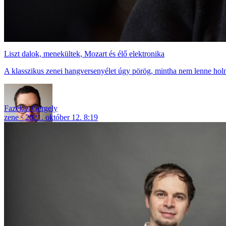
Liszt dalok, menekültek, Mozart és élő elektronika
A klasszikus zenei hangversenyélet úgy pörög, mintha nem lenne holn
Fazekas Gergely
zene
2021. október 12. 8:19