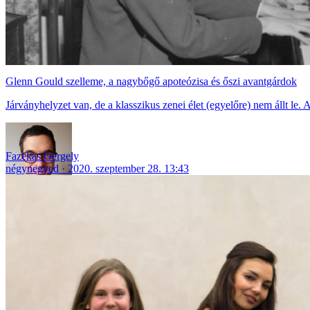
Glenn Gould szelleme, a nagybőgő apoteózisa és őszi avantgárdok
Járványhelyzet van, de a klasszikus zenei élet (egyelőre) nem állt le. 
Fazekas Gergely
négynegyed
2020. szeptember 28. 13:43