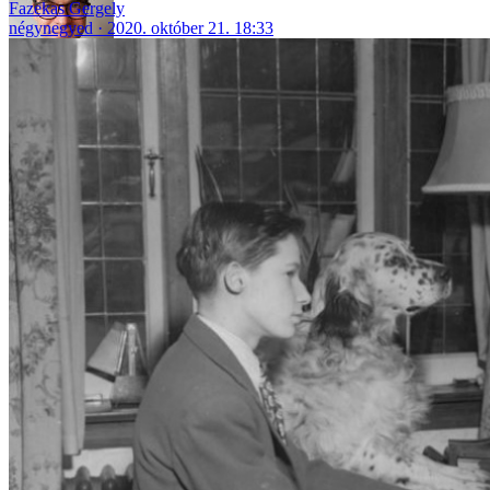
Fazekas Gergely
négynegyed
2020. október 21. 18:33