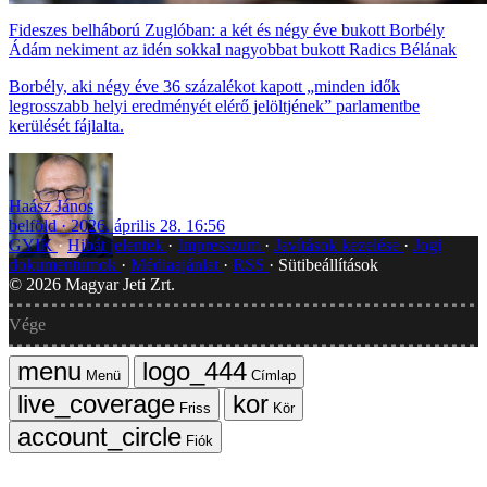
Fideszes belháború Zuglóban: a két és négy éve bukott Borbély
Ádám nekiment az idén sokkal nagyobbat bukott Radics Bélának
Borbély, aki négy éve 36 százalékot kapott „minden idők
legrosszabb helyi eredményét elérő jelöltjének” parlamentbe
kerülését fájlalta.
Haász János
belföld
2026. április 28. 16:56
GYIK
Hibát jelentek
Impresszum
Javítások kezelése
Jogi
dokumentumok
Médiaajánlat
RSS
Sütibeállítások
©
2026
Magyar Jeti Zrt.
Vége
Menü
Címlap
Friss
Kör
Fiók