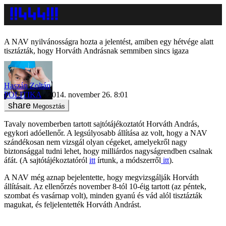
A NAV nyilvánosságra hozta a jelentést, amiben egy hétvége alatt
tisztázták, hogy Horváth Andrásnak semmiben sincs igaza
Haszán Zoltán
POLITIKA
2014. november 26. 8:01
Megosztás
Tavaly novemberben tartott sajtótájékoztatót Horváth András,
egykori adóellenőr. A legsúlyosabb állítása az volt, hogy a NAV
szándékosan nem vizsgál olyan cégeket, amelyekről nagy
biztonsággal tudni lehet, hogy milliárdos nagyságrendben csalnak
áfát. (A sajtótájékoztatóról
itt
írtunk, a módszerről
itt
).
A NAV még aznap bejelentette, hogy megvizsgálják Horváth
állításait. Az ellenőrzés november 8-tól 10-éig tartott (az péntek,
szombat és vasárnap volt), minden gyanú és vád alól tisztázták
magukat, és feljelentették Horváth Andrást.