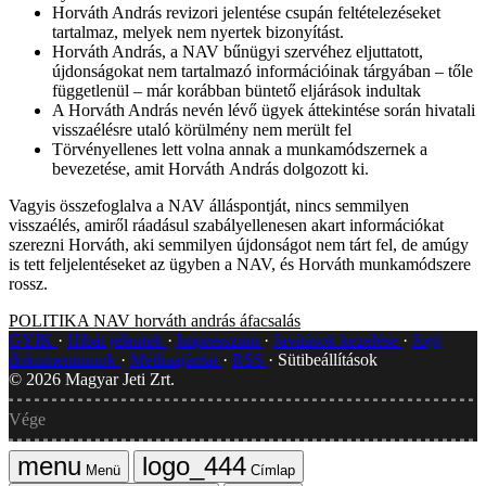
Horváth András revizori jelentése csupán feltételezéseket
tartalmaz, melyek nem nyertek bizonyítást.
Horváth András, a NAV bűnügyi szervéhez eljuttatott,
újdonságokat nem tartalmazó információinak tárgyában – tőle
függetlenül – már korábban büntető eljárások indultak
A Horváth András nevén lévő ügyek áttekintése során hivatali
visszaélésre utaló körülmény nem merült fel
Törvényellenes lett volna annak a munkamódszernek a
bevezetése, amit Horváth András dolgozott ki.
Vagyis összefoglalva a NAV álláspontját, nincs semmilyen
visszaélés, amiről ráadásul szabályellenesen akart információkat
szerezni Horváth, aki semmilyen újdonságot nem tárt fel, de amúgy
is tett feljelentéseket az ügyben a NAV, és Horváth munkamódszere
rossz.
POLITIKA
NAV
horváth andrás
áfacsalás
GYIK
Hibát jelentek
Impresszum
Javítások kezelése
Jogi
dokumentumok
Médiaajánlat
RSS
Sütibeállítások
©
2026
Magyar Jeti Zrt.
Vége
Menü
Címlap