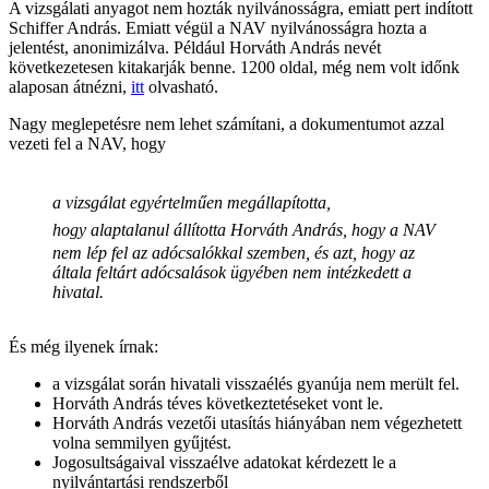
A vizsgálati anyagot nem hozták nyilvánosságra, emiatt pert indított
Schiffer András. Emiatt végül a NAV nyilvánosságra hozta a
jelentést, anonimizálva. Például Horváth András nevét
következetesen kitakarják benne. 1200 oldal, még nem volt időnk
alaposan átnézni,
itt
olvasható.
Nagy meglepetésre nem lehet számítani, a dokumentumot azzal
vezeti fel a NAV, hogy
a vizsgálat egyértelműen megállapította,
hogy
alaptalanul állította Horváth András, hogy a NAV
nem lép fel az adócsalókkal szemben, és azt, hogy az
általa feltárt adócsalások ügyében nem intézkedett a
hivatal.
És még ilyenek írnak:
a vizsgálat során hivatali visszaélés gyanúja nem merült fel.
Horváth András téves következtetéseket vont le.
Horváth András vezetői utasítás hiányában nem végezhetett
volna semmilyen gyűjtést.
Jogosultságaival visszaélve adatokat kérdezett le a
nyilvántartási rendszerből