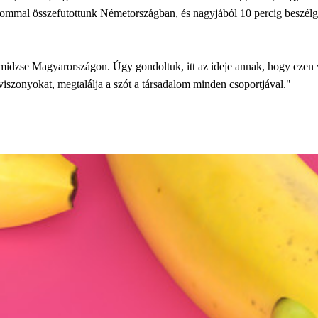
kalommal összefutottunk Németországban, és nagyjából 10 percig beszél
midzse Magyarországon. Úgy gondoltuk, itt az ideje annak, hogy ezen v
 viszonyokat, megtalálja a szót a társadalom minden csoportjával."