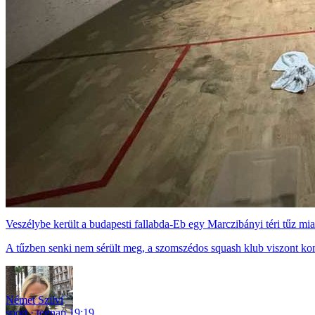
Veszélybe került a budapesti fallabda-Eb egy Marczibányi téri tűz mia
A tűzben senki nem sérült meg, a szomszédos squash klub viszont ko
Német Szilvi
sport
tegnap 19:19