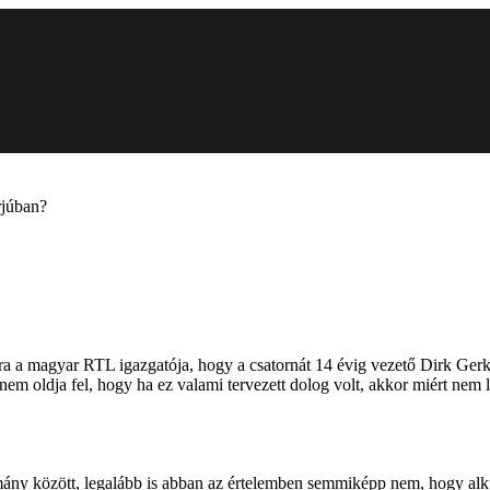
rjúban?
ra a magyar RTL igazgatója, hogy a csatornát 14 évig vezető Dirk Gerken
nem oldja fel, hogy ha ez valami tervezett dolog volt, akkor miért nem l
ány között, legalább is abban az értelemben semmiképp nem, hogy alk