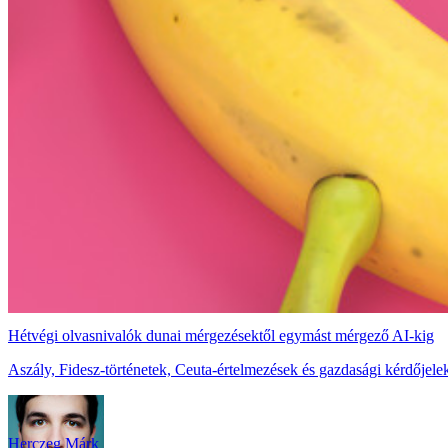
Hétvégi olvasnivalók dunai mérgezésektől egymást mérgező AI-kig
Aszály, Fidesz-történetek, Ceuta-értelmezések és gazdasági kérdőjelek
Herczeg Márk