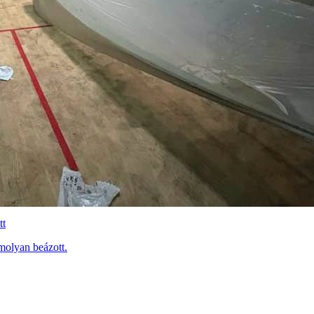
tt
molyan beázott.