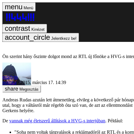
Menü
Kinézet
Jelentkezz be!
Ön szerint hány őszinte dolgot mond az RTL új főnöke a HVG-s inte
erdelyip
politika
2015. március 17. 14:39
Megosztás
Andreas Rudas azután lett átmenetileg, elvileg a következő pár hónap
utal, hogy a váltásról már régebb óta szó van, de azt az ellentmondást 
Gerkens helyére.
De
vannak még életszerű állítások a HVG-s interjúban
. Például:
"Soha nem voltak tárgyalások a reklámadóról az RTL és a korm