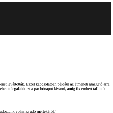
st leváltották. Ezzel kapcsolatban például az átmeneti igazgató arra
ehetett legalább azt a pár hónapot kivárni, amíg fix embert találnak
udoztunk volna az adó mértékéről."