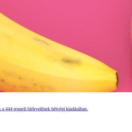
 a 444 reggeli hírlevelének hétvégi kiadásában.