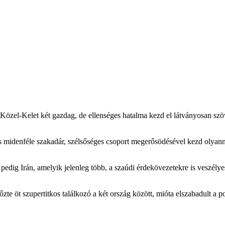
a Közel-Kelet két gazdag, de ellenséges hatalma kezd el látványosan szö
 és midenféle szakadár, szélsőséges csoport megerősödésével kezd olyann
edig Irán, amelyik jelenleg több, a szaúdi érdekövezetekre is veszélye
e öt szupertitkos találkozó a két ország között, mióta elszabadult a po