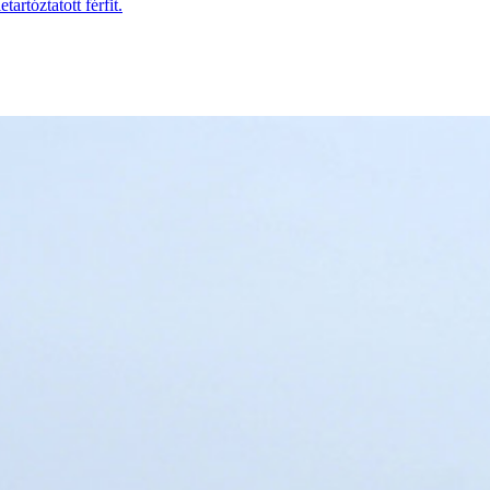
artóztatott férfit.