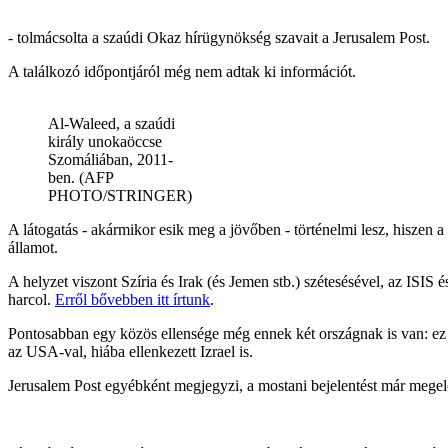
- tolmácsolta a szaúdi Okaz hírügynökség szavait a Jerusalem Post.
A találkozó időpontjáról még nem adtak ki információt.
Al-Waleed, a szaúdi
király unokaöccse
Szomáliában, 2011-
ben. (AFP
PHOTO/STRINGER)
A látogatás - akármikor esik meg a jövőben - történelmi lesz, hiszen 
államot.
A helyzet viszont Szíria és Irak (és Jemen stb.) szétesésével, az ISIS
harcol.
Erről bővebben itt írtunk
.
Pontosabban egy közös ellensége még ennek két országnak is van: ez p
az USA-val, hiába ellenkezett Izrael is.
Jerusalem Post egyébként megjegyzi, a mostani bejelentést már megelőzt