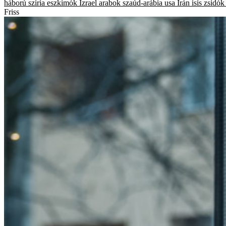
háború
szíria
eszkimók
Izrael
arabok
szaúd-arábia
usa
Irán
isis
zsidók
Friss