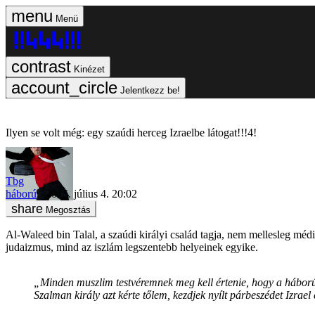
Menü
Kinézet
Jelentkezz be!
Ilyen se volt még: egy szaúdi herceg Izraelbe látogat!!!4!
Tbg
háború
2015. július 4. 20:02
Megosztás
Al-Waleed bin Talal, a szaúdi királyi család tagja, nem mellesleg mé
judaizmus, mind az iszlám legszentebb helyeinek egyike.
„Minden muszlim testvéremnek meg kell értenie, hogy a háború s
Szalman király azt kérte tőlem, kezdjek nyílt párbeszédet Izrael