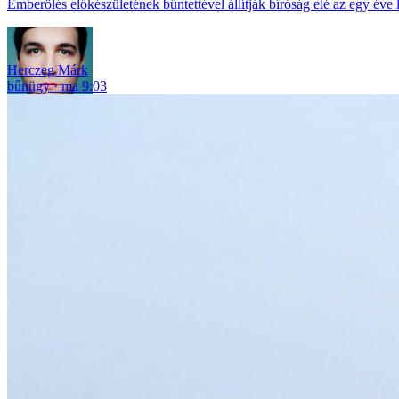
Emberölés előkészületének bűntettével állítják bíróság elé az egy éve let
Herczeg Márk
bűnügy
ma 9:03