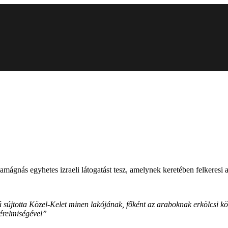
diamágnás egyhetes izraeli látogatást tesz, amelynek keretében felkere
újtotta Közel-Kelet minen lakójának, főként az araboknak erkölcsi köte
 érelmiségével”